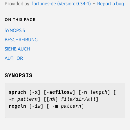
Provided by:
fortunes-de (Version: 0.34-1)
Report a bug
On this page
SYNOPSIS
BESCHREIBUNG
SIEHE AUCH
AUTHOR
SYNOPSIS
spruch
[
-x
] [
-aefilosw
] [
-n
length
] [
-m
pattern
] [[
n%
]
file/dir/all
]
regeln
[
-iw
] [
-m
pattern
]