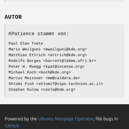
AUTOR
KPatience stammt von:
Paul Olav Tvete
Mario Weilguni <mweilguni@kde.org>
Matthias Ettrich <ettrich@kde.org>
Rodolfo Borges <barrett@labma.ufrj.br>
Peter H. Ruegg <kpat@incense.org>
Michael Koch <koch@kde.org>
Marcus Meissner <mm@caldera.de>
Shlomi Fish <shlomif@vipe.technion.ac.il>
Stephan Kulow <coolo@kde.org>
Powered by the
Ubuntu Manpage Operator
, file bugs in
GitHub