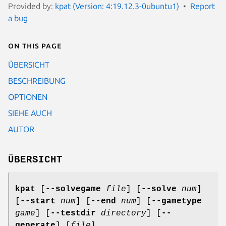
Provided by:
kpat (Version: 4:19.12.3-0ubuntu1)
Report
a bug
On this page
ÜBERSICHT
BESCHREIBUNG
OPTIONEN
SIEHE AUCH
AUTOR
ÜBERSICHT
kpat
[
--solvegame
file
] [
--solve
num
]
[
--start
num
] [
--end
num
] [
--gametype
game
] [
--testdir
directory
] [
--
generate
] [
file
]