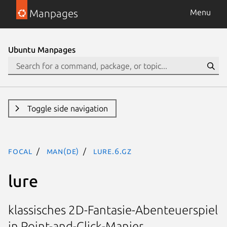
Manpages
Menu
Ubuntu Manpages
Toggle side navigation
focal
man(de)
lure.6.gz
lure
klassisches 2D-Fantasie-Abenteuerspiel
in Point-and-Click-Manier