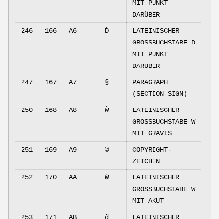
MIT PUNKT
DARÜBER
246
166
A6
Ḋ
LATEINISCHER
GROSSBUCHSTABE D
MIT PUNKT
DARÜBER
247
167
A7
§
PARAGRAPH
(SECTION SIGN)
250
168
A8
Ẁ
LATEINISCHER
GROSSBUCHSTABE W
MIT GRAVIS
251
169
A9
©
COPYRIGHT-
ZEICHEN
252
170
AA
Ẃ
LATEINISCHER
GROSSBUCHSTABE W
MIT AKUT
253
171
AB
ḋ
LATEINISCHER