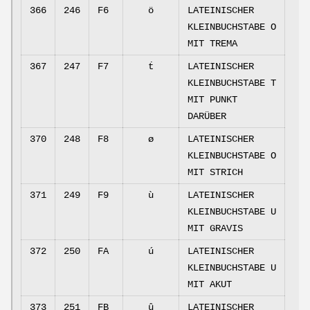
366
246
F6
ö
LATEINISCHER
KLEINBUCHSTABE O
MIT TREMA
367
247
F7
ṫ
LATEINISCHER
KLEINBUCHSTABE T
MIT PUNKT
DARÜBER
370
248
F8
ø
LATEINISCHER
KLEINBUCHSTABE O
MIT STRICH
371
249
F9
ù
LATEINISCHER
KLEINBUCHSTABE U
MIT GRAVIS
372
250
FA
ú
LATEINISCHER
KLEINBUCHSTABE U
MIT AKUT
373
251
FB
û
LATEINISCHER