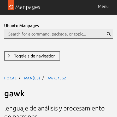
Manpages
Menu
Ubuntu Manpages
Toggle side navigation
focal
man(es)
awk.1.gz
gawk
lenguaje de análisis y procesamiento
de patrones