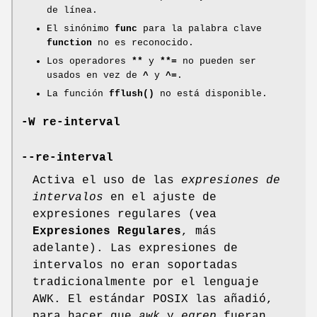
de línea.
El sinónimo
func
para la palabra clave
function
no es reconocido.
Los operadores
**
y
**=
no pueden ser
usados en vez de
^
y
^=
.
La función
fflush()
no está disponible.
-W re-interval
--re-interval
Activa el uso de las
expresiones de
intervalos
en el ajuste de
expresiones regulares (vea
Expresiones Regulares
, más
adelante). Las expresiones de
intervalos no eran soportadas
tradicionalmente por el lenguaje
AWK. El estándar POSIX las añadió,
para hacer que
awk
y
egrep
fueran