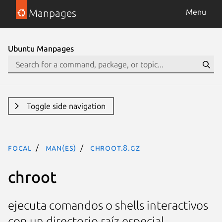
Manpages
Menu
Ubuntu Manpages
Toggle side navigation
focal
man(es)
chroot.8.gz
chroot
ejecuta comandos o shells interactivos
con un directorio raíz especial.