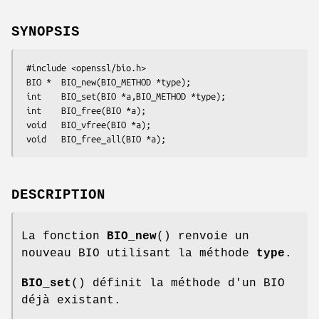
SYNOPSIS
 #include <openssl/bio.h>

 BIO *  BIO_new(BIO_METHOD *type);

 int    BIO_set(BIO *a,BIO_METHOD *type);

 int    BIO_free(BIO *a);

 void   BIO_vfree(BIO *a);

DESCRIPTION
La fonction
BIO_new
() renvoie un
nouveau BIO utilisant la méthode
type
.
BIO_set
() définit la méthode d'un BIO
déjà existant.