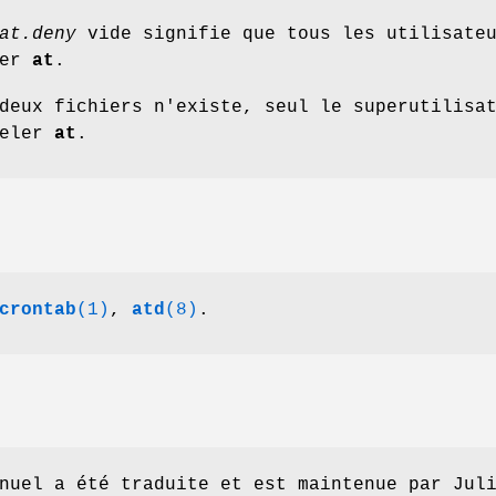
at.deny
vide signifie que tous les utilisate
ler
at
.
deux fichiers n'existe, seul le superutilisa
peler
at
.
crontab
(1)
,
atd
(8)
.
nuel a été traduite et est maintenue par Jul