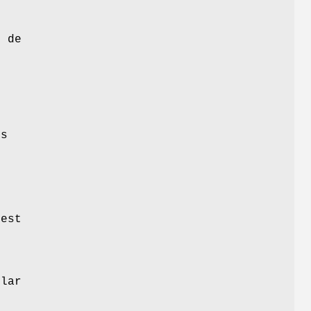
e de
-
ns
 est
.
llar