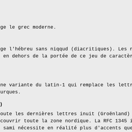
rge le grec moderne.
rge l'hébreu sans niqqud (diacritiques). Les 
t en dehors de la portée de ce jeu de caractè
une variante du latin-1 qui remplace les lett
turques.
)
joute les dernières lettres inuit (Groënland)
 couvrir toute la zone nordique. La RFC 1345 
e sami nécessite en réalité plus d'accents qu