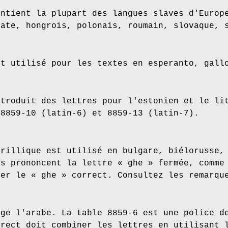
ontient la plupart des langues slaves d'Europ
oate, hongrois, polonais, roumain, slovaque, 
st utilisé pour les textes en esperanto, gall
ntroduit des lettres pour l'estonien et le li
 8859-10 (latin-6) et 8859-13 (latin-7).
yrillique est utilisé en bulgare, biélorusse,
ns prononcent la lettre « ghe » fermée, comme
uer le « ghe » correct. Consultez les remarqu
rge l'arabe. La table 8859-6 est une police d
rrect doit combiner les lettres en utilisant 