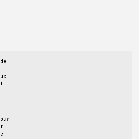
 de
eux
et
n
 sur
nt
le