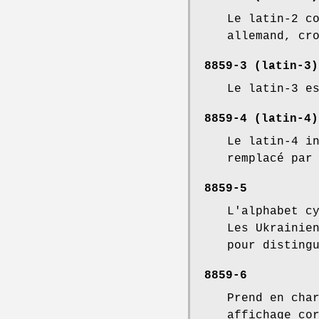
Le latin-2 c
allemand, cr
8859-3 (latin-3)
Le latin-3 e
8859-4 (latin-4)
Le latin-4 i
remplacé par
8859-5
L'alphabet c
Les Ukrainie
pour disting
8859-6
Prend en cha
affichage co