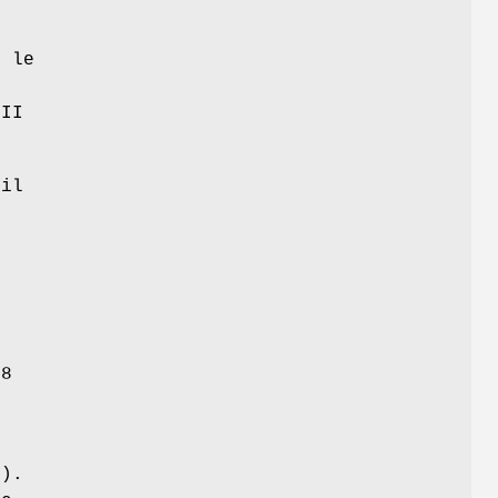
t le
CII
 il
28
1).