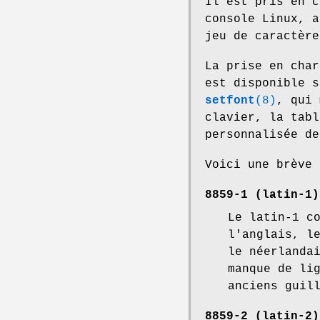
Il est pris en c
console Linux, a
jeu de caractère
La prise en char
est disponible s
setfont
(8)
, qui 
clavier, la tabl
personnalisée de
Voici une brève 
8859-1 (latin-1)
Le latin-1 c
l'anglais, l
le néerlanda
manque de li
anciens guil
8859-2 (latin-2)