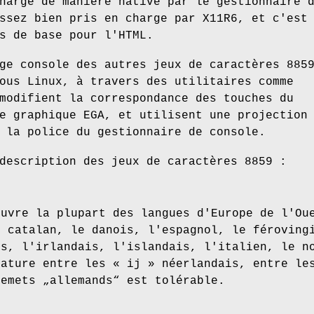
harge de manière native par le gestionnaire 
ssez bien pris en charge par X11R6, et c'est
s de base pour l'HTML.
ge console des autres jeux de caractères 885
ous Linux, à travers des utilitaires comme
modifient la correspondance des touches du
e graphique EGA, et utilisent une projection
 la police du gestionnaire de console.
description des jeux de caractères 8859 :
ouvre la plupart des langues d'Europe de l'Ou
e catalan, le danois, l'espagnol, le féroving
is, l'irlandais, l'islandais, l'italien, le n
gature entre les « ij » néerlandais, entre le
lemets „allemands“ est tolérable.