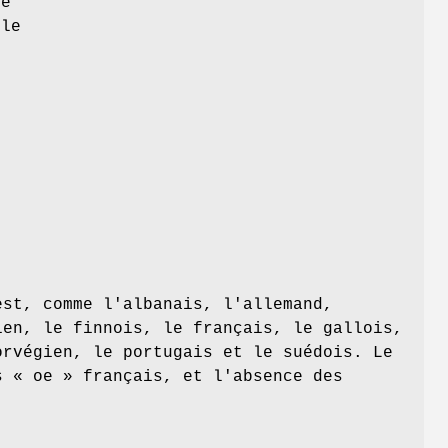
de
 le
9
est, comme l'albanais, l'allemand,
ien, le finnois, le français, le gallois,
orvégien, le portugais et le suédois. Le
s « oe » français, et l'absence des