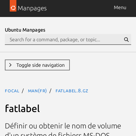
Manpages
Menu
Ubuntu Manpages
Toggle side navigation
focal
man(fr)
fatlabel.8.gz
fatlabel
Définir ou obtenir le nom de volume
d'un système de fichiers MS-DOS