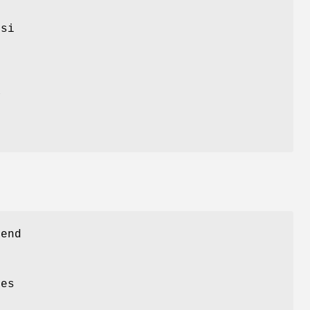
si
e
a
end
l
ces