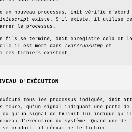
ution sont exécutées.
re un nouveau processus,
init
vérifie d'abord 
initscript
existe. S'il existe, il utilise c
arrer le processus.
un fils se termine,
init
enregistre cela et l
uelle il est mort dans
/var/run/utmp
et
i ces fichiers existent.
IVEAU D'EXÉCUTION
 exécuté tous les processus indiqués,
init
att
s meure, qu'un signal indiquant une perte de
e ou qu'un signal de
telinit
lui indique qu'i
niveau d'exécution du système. Quand une de 
 se produit, il réexamine le fichier