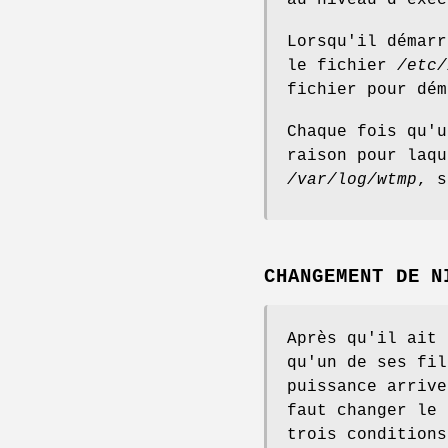
au niveau d'exéc
Lorsqu'il démar
le fichier
/etc/
fichier pour dém
Chaque fois qu'
raison pour laq
/var/log/wtmp
, s
CHANGEMENT DE N
Après qu'il ait
qu'un de ses fil
puissance arriv
faut changer le 
trois conditions