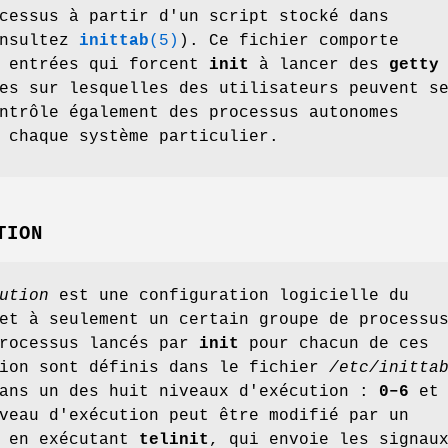
cessus à partir d'un script stocké dans
nsultez
inittab
(5)
). Ce fichier comporte
s entrées qui forcent
init
à lancer des
getty
es sur lesquelles des utilisateurs peuvent s
ntrôle également des processus autonomes
 chaque système particulier.
TION
ution
est une configuration logicielle du
et à seulement un certain groupe de processu
processus lancés par
init
pour chacun de ces
tion sont définis dans le fichier
/etc/initta
ans un des huit niveaux d'exécution :
0–6
e
veau d'exécution peut être modifié par un
r en exécutant
telinit
, qui envoie les signau