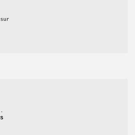
sur
e
s
b
.
t
S
x