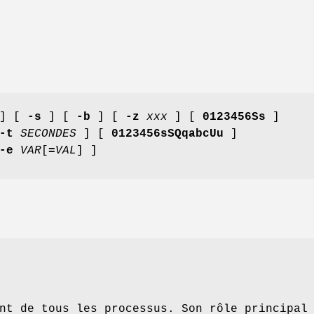
] [
-s
] [
-b
] [
-z
xxx
] [
0123456Ss
]
-t
SECONDES
] [
0123456sSQqabcUu
]
-e
VAR
[
=
VAL
] ]
nt de tous les processus. Son rôle principal