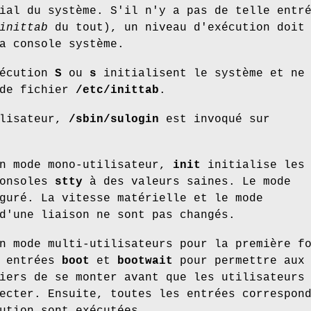
ial du système. S'il n'y a pas de telle entr
inittab
du tout), un niveau d'exécution doit
a console système.
xécution
S
ou
s
initialisent le système et ne
 de fichier
/etc/inittab
.
ilisateur,
/sbin/sulogin
est invoqué sur
en mode mono-utilisateur,
init
initialise les
consoles
stty
à des valeurs saines. Le mode
guré. La vitesse matérielle et le mode
d'une liaison ne sont pas changés.
n mode multi-utilisateurs pour la première f
s entrées
boot
et
bootwait
pour permettre aux
iers de se monter avant que les utilisateurs
ecter. Ensuite, toutes les entrées correspon