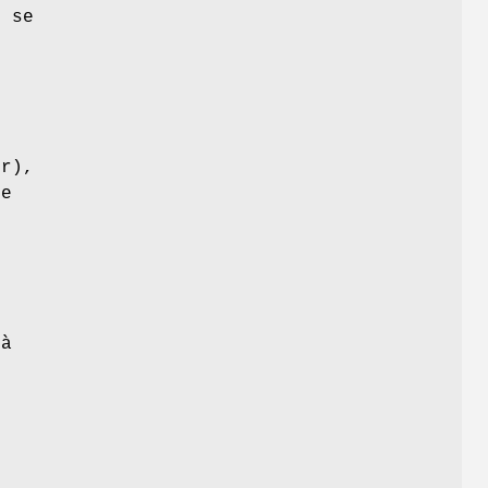
n se
u
ur),
le
é
 à