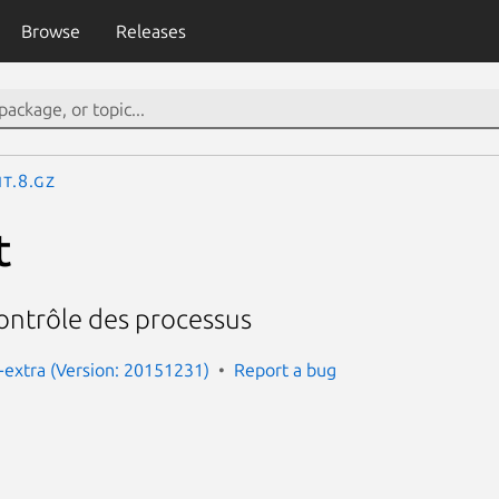
Browse
Releases
it.8.gz
t
 contrôle des processus
extra (Version: 20151231)
Report a bug