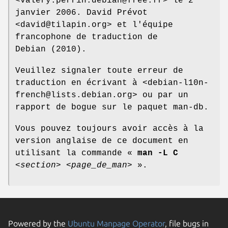
<valery.perrin.debian@free.fr> le 2
janvier 2006. David Prévot
<david@tilapin.org> et l'équipe
francophone de traduction de
Debian (2010).
Veuillez signaler toute erreur de
traduction en écrivant à <debian-l10n-
french@lists.debian.org> ou par un
rapport de bogue sur le paquet man-db.
Vous pouvez toujours avoir accès à la
version anglaise de ce document en
utilisant la commande «
man -L C
<section>
<page_de_man>
».
Powered by the
Ubuntu Manpage Operator
, file bugs in