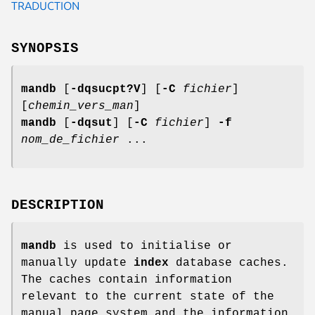
TRADUCTION
SYNOPSIS
mandb
[
-dqsucpt?V
] [
-C
fichier
]
[
chemin_vers_man
]
mandb
[
-dqsut
] [
-C
fichier
]
-f
nom_de_fichier
...
DESCRIPTION
mandb
is used to initialise or
manually update
index
database caches.
The caches contain information
relevant to the current state of the
manual page system and the information