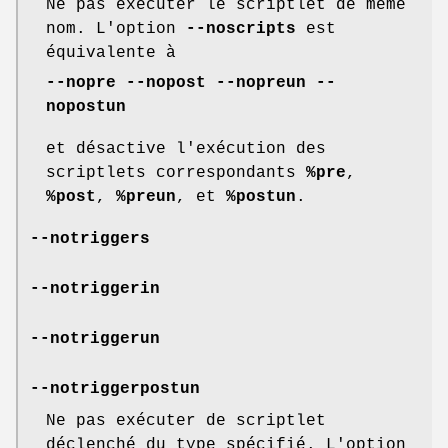
Ne pas exécuter le scriptlet de même
nom. L'option
--noscripts
est
équivalente à
--nopre
--nopost
--nopreun
--
nopostun
et désactive l'exécution des
scriptlets correspondants
%pre
,
%post
,
%preun
, et
%postun
.
--notriggers
--notriggerin
--notriggerun
--notriggerpostun
Ne pas exécuter de scriptlet
déclenché du type spécifié. L'option