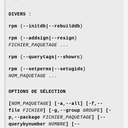
DIVERS :
rpm
{
--initdb|--rebuilddb
}
rpm
{
--addsign|--resign
}
FICHIER_PAQUETAGE
...
rpm
{
--querytags|--showrc
}
rpm
{
--setperms|--setugids
}
NOM_PAQUETAGE
...
OPTIONS DE SÉLECTION
[
NOM_PAQUETAGE
] [-a,--all] [-f,--
file
FICHIER
]
[-g,--group
GROUPE
] [-
p,--package
FICHIER_PAQUETAGE
]
[--
querybynumber
NOMBRE
] [--