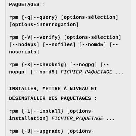
PAQUETAGES :
rpm
{
-q|--query
} [
options-sélection
]
[
options-interrogation
]
rpm
{
-V|--verify
} [
options-sélection
]
[
--nodeps
] [
--nofiles
] [
--nomd5
] [
--
noscripts
]
rpm
{
-K|--checksig
} [
--nogpg
] [
--
nopgp
] [
--nomd5
]
FICHIER_PAQUETAGE
...
INSTALLER, METTRE À NIVEAU ET
DÉSINSTALLER DES PAQUETAGES :
rpm
{
-i|--install
} [
options-
installation
]
FICHIER_PAQUETAGE
...
rpm
{
-U|--upgrade
} [
options-