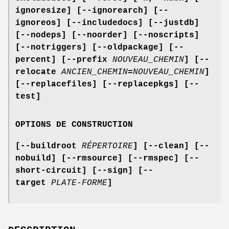
ignoresize] [--ignorearch]
[--
ignoreos] [--includedocs] [--justdb]
[--nodeps] [--noorder]
[--noscripts]
[--notriggers] [--oldpackage] [--
percent]
[--prefix
NOUVEAU_CHEMIN
] [--
relocate
ANCIEN_CHEMIN
=
NOUVEAU_CHEMIN
]
[--replacefiles] [--replacepkgs] [--
test]
OPTIONS DE CONSTRUCTION
[--buildroot
RÉPERTOIRE
] [--clean] [--
nobuild] [--rmsource] [--rmspec]
[--
short-circuit] [--sign] [--
target
PLATE-FORME
]