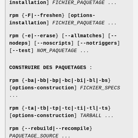
installation
]
FICHIER_PAQUETAGE
...
rpm
{
-F|--freshen
} [
options-
installation
]
FICHIER_PAQUETAGE
...
rpm
{
-e|--erase
} [
--allmatches
] [
--
nodeps
] [
--noscripts
] [
--notriggers
]
[
--test
]
NOM_PAQUETAGE
...
CONSTRUIRE DES PAQUETAGES :
rpm
{
-ba|-bb|-bp|-bc|-bi|-bl|-bs
}
[
options-construction
]
FICHIER_SPECS
...
rpm
{
-ta|-tb|-tp|-tc|-ti|-tl|-ts
}
[
options-construction
]
TARBALL
...
rpm
{
--rebuild|--recompile
}
PAQUETAGE_SOURCE
...