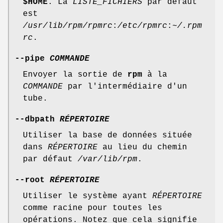
$HOME
. La
LISTE_FICHIERS
par défaut
est
/usr/lib/rpm/rpmrc
:
/etc/rpmrc
:
~/.rpm
rc
.
--pipe
COMMANDE
Envoyer la sortie de
rpm
à la
COMMANDE
par l'intermédiaire d'un
tube.
--dbpath
RÉPERTOIRE
Utiliser la base de données située
dans
RÉPERTOIRE
au lieu du chemin
par défaut
/var/lib/rpm
.
--root
RÉPERTOIRE
Utiliser le système ayant
RÉPERTOIRE
comme racine pour toutes les
opérations. Notez que cela signifie