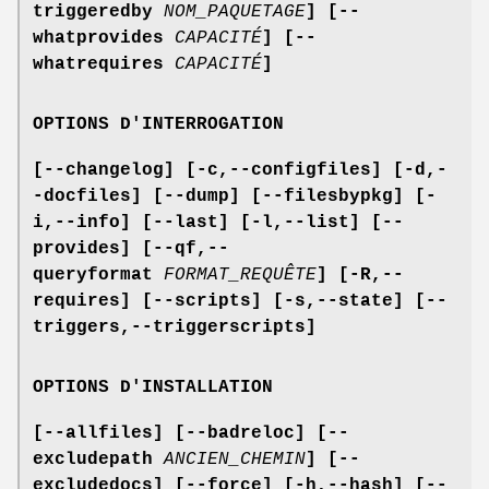
triggeredby
NOM_PAQUETAGE
]
[--
whatprovides
CAPACITÉ
] [--
whatrequires
CAPACITÉ
]
OPTIONS D'INTERROGATION
[--changelog] [-c,--configfiles] [-d,-
-docfiles] [--dump] [--filesbypkg]
[-
i,--info] [--last] [-l,--list] [--
provides]
[--qf,--
queryformat
FORMAT_REQUÊTE
] [-R,--
requires] [--scripts]
[-s,--state] [--
triggers,--triggerscripts]
OPTIONS D'INSTALLATION
[--allfiles] [--badreloc] [--
excludepath
ANCIEN_CHEMIN
]
[--
excludedocs] [--force] [-h,--hash] [--