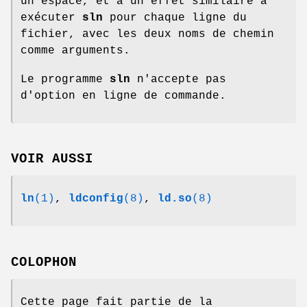
un espace, et a un effet similaire à
exécuter
sln
pour chaque ligne du
fichier, avec les deux noms de chemin
comme arguments.
Le programme
sln
n'accepte pas
d'option en ligne de commande.
VOIR AUSSI
ln
(1)
,
ldconfig
(8)
,
ld.so
(8)
COLOPHON
Cette page fait partie de la