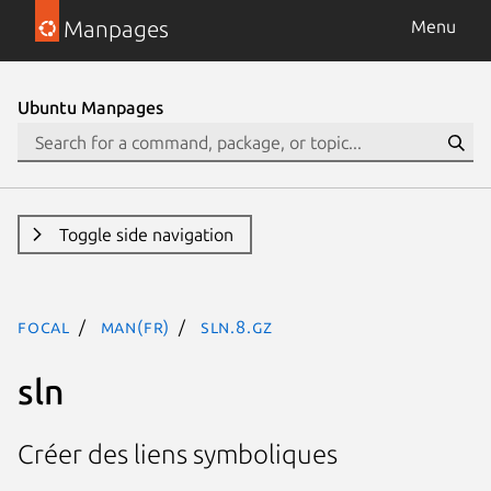
Manpages
Menu
Ubuntu Manpages
Toggle side navigation
focal
man(fr)
sln.8.gz
sln
Créer des liens symboliques