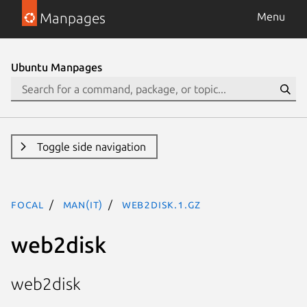
Manpages
Menu
Ubuntu Manpages
Toggle side navigation
focal
man(it)
web2disk.1.gz
web2disk
web2disk