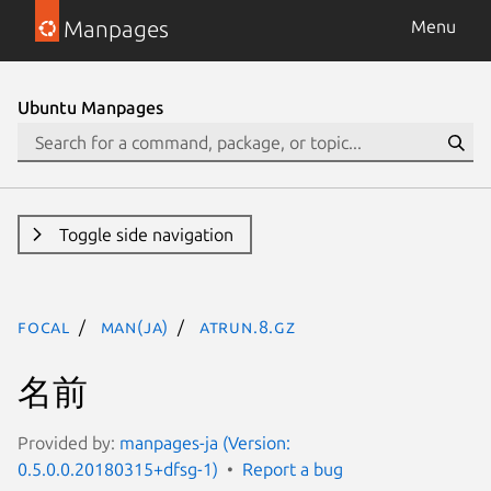
Manpages
Menu
Ubuntu Manpages
Toggle side navigation
focal
man(ja)
atrun.8.gz
名前
Provided by:
manpages-ja (Version:
0.5.0.0.20180315+dfsg-1)
Report a bug