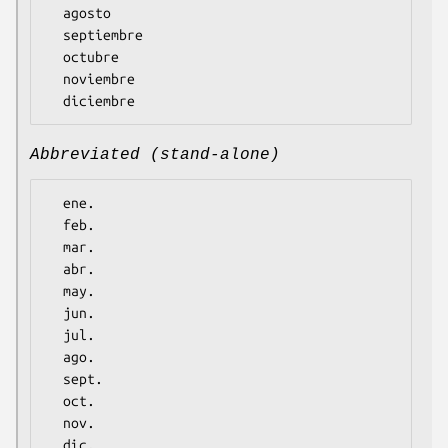
  agosto

  septiembre

  octubre

  noviembre

Abbreviated (stand-alone)
  ene.

  feb.

  mar.

  abr.

  may.

  jun.

  jul.

  ago.

  sept.

  oct.

  nov.
