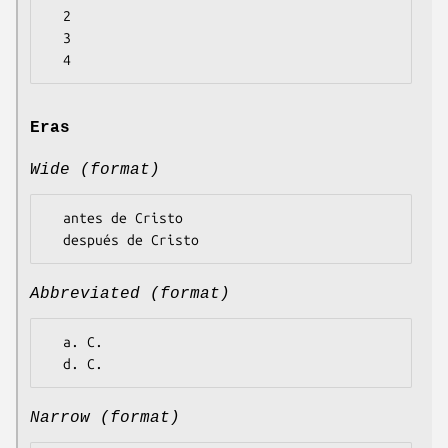
  2

  3

Eras
Wide (format)
  antes de Cristo

Abbreviated (format)
  a. C.

Narrow (format)