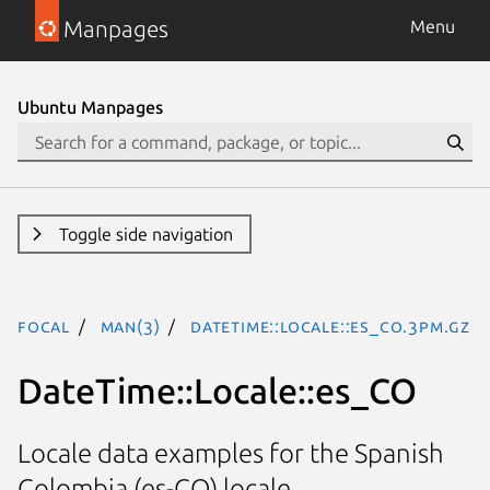
Manpages
Menu
Ubuntu Manpages
Toggle side navigation
focal
man(3)
DateTime::Locale::es_CO.3pm.gz
DateTime::Locale::es_CO
Locale data examples for the Spanish
Colombia (es-CO) locale