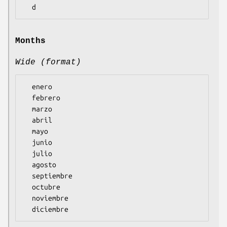
Months
Wide (format)
  enero

  febrero

  marzo

  abril

  mayo

  junio

  julio

  agosto

  septiembre

  octubre

  noviembre
