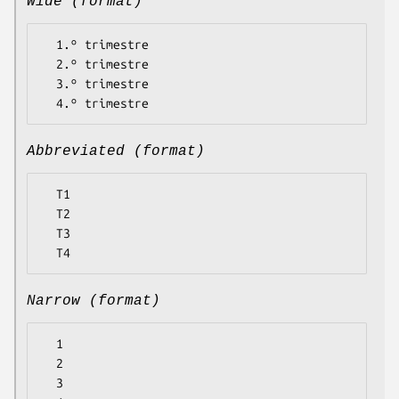
Wide (format)
  1.º trimestre

  2.º trimestre

  3.º trimestre

Abbreviated (format)
  T1

  T2

  T3

Narrow (format)
  1

  2

  3
