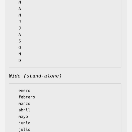
  M

  A

  M

  J

  J

  A

  S

  O

  N

Wide (stand-alone)
  enero

  febrero

  marzo

  abril

  mayo

  junio

  julio
