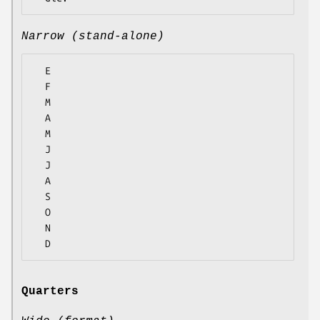
Narrow (stand-alone)
  E

  F

  M

  A

  M

  J

  J

  A

  S

  O

  N

Quarters