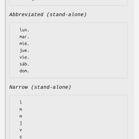
Abbreviated (stand-alone)
  lun.

  mar.

  mié.

  jue.

  vie.

  sáb.

Narrow (stand-alone)
  l

  m

  m

  j

  v

  s
