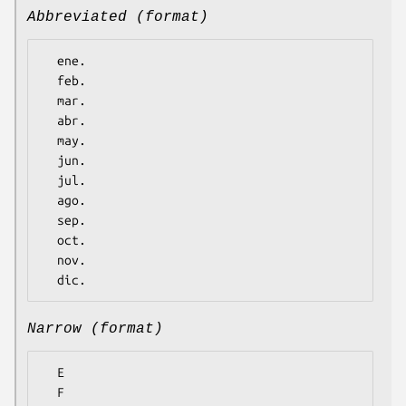
Abbreviated (format)
  ene.

  feb.

  mar.

  abr.

  may.

  jun.

  jul.

  ago.

  sep.

  oct.

  nov.

Narrow (format)
  E

  F
