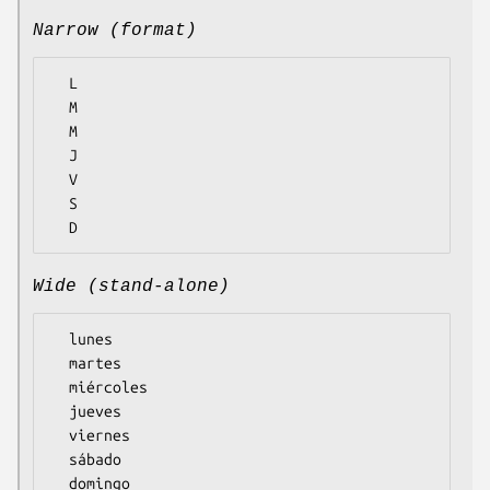
Narrow (format)
  L

  M

  M

  J

  V

  S

Wide (stand-alone)
  lunes

  martes

  miércoles

  jueves

  viernes

  sábado
