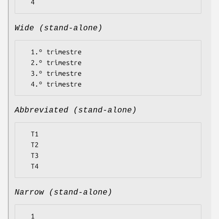
Wide (stand-alone)
  1.º trimestre

  2.º trimestre

  3.º trimestre

Abbreviated (stand-alone)
  T1

  T2

  T3

Narrow (stand-alone)
  1
