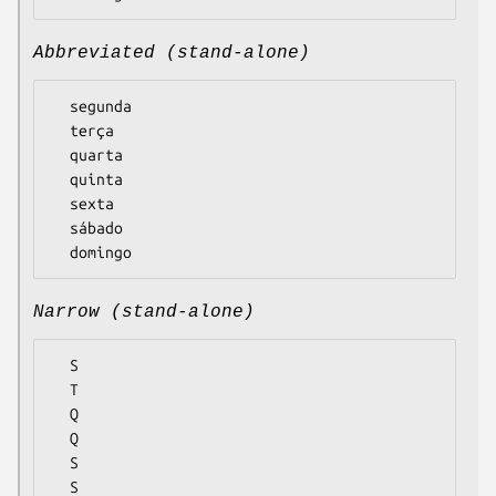
Abbreviated (stand-alone)
  segunda

  terça

  quarta

  quinta

  sexta

  sábado

Narrow (stand-alone)
  S

  T

  Q

  Q

  S

  S
