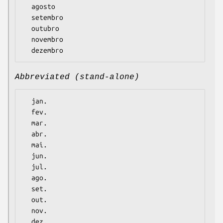
  agosto

  setembro

  outubro

  novembro

Abbreviated (stand-alone)
  jan.

  fev.

  mar.

  abr.

  mai.

  jun.

  jul.

  ago.

  set.

  out.

  nov.
