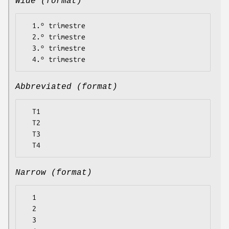
Wide (format)
  1.º trimestre

  2.º trimestre

  3.º trimestre

Abbreviated (format)
  T1

  T2

  T3

Narrow (format)
  1

  2

  3
