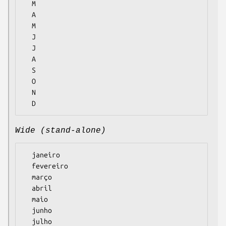
  M

  A

  M

  J

  J

  A

  S

  O

  N

Wide (stand-alone)
  janeiro

  fevereiro

  março

  abril

  maio

  junho

  julho
