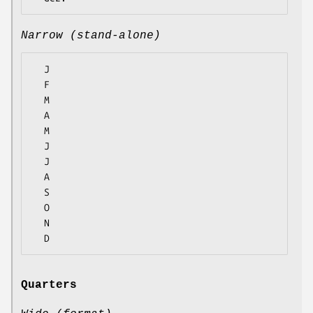
Narrow (stand-alone)
  J

  F

  M

  A

  M

  J

  J

  A

  S

  O

  N

Quarters