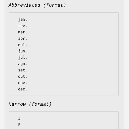
Abbreviated (format)
  jan.

  fev.

  mar.

  abr.

  mai.

  jun.

  jul.

  ago.

  set.

  out.

  nov.

Narrow (format)
  J

  F
