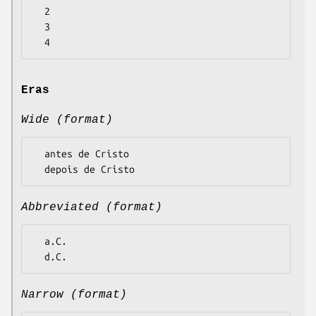
  2

  3

Eras
Wide (format)
  antes de Cristo

Abbreviated (format)
  a.C.

Narrow (format)