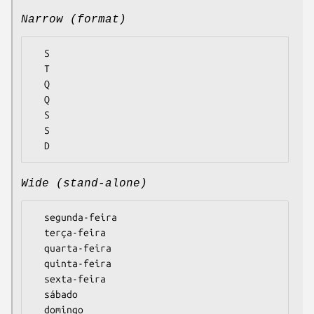
Narrow (format)
  S

  T

  Q

  Q

  S

  S

Wide (stand-alone)
  segunda-feira

  terça-feira

  quarta-feira

  quinta-feira

  sexta-feira

  sábado
