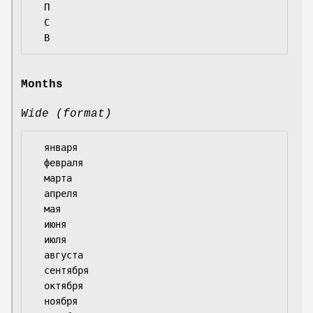
  П

  С

Months
Wide (format)
  января

  февраля

  марта

  апреля

  мая

  июня

  июля

  августа

  сентября

  октября

  ноября
