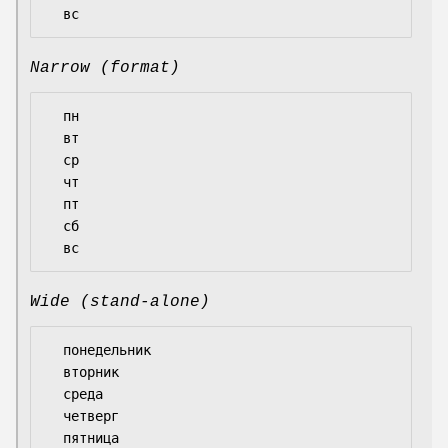
Narrow (format)
  пн

  вт

  ср

  чт

  пт

  сб

Wide (stand-alone)
  понедельник

  вторник

  среда

  четверг

  пятница
