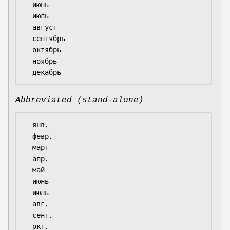
  июнь

  июль

  август

  сентябрь

  октябрь

  ноябрь

Abbreviated (stand-alone)
  янв.

  февр.

  март

  апр.

  май

  июнь

  июль

  авг.

  сент.

  окт.
