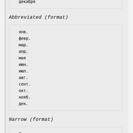
Abbreviated (format)
  янв.

  февр.

  мар.

  апр.

  мая

  июн.

  июл.

  авг.

  сент.

  окт.

  нояб.

Narrow (format)