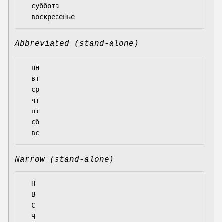
  суббота

Abbreviated (stand-alone)
  пн

  вт

  ср

  чт

  пт

  сб

Narrow (stand-alone)
  П

  В

  С

  Ч
