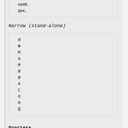
  нояб.

Narrow (stand-alone)
  Я

  Ф

  М

  А

  М

  И

  И

  А

  С

  О

  Н
