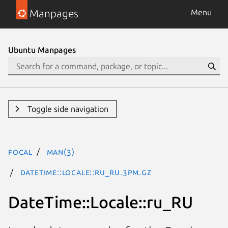
Manpages
Menu
Ubuntu Manpages
Toggle side navigation
focal
man(3)
DateTime::Locale::ru_RU.3pm.gz
DateTime::Locale::ru_RU