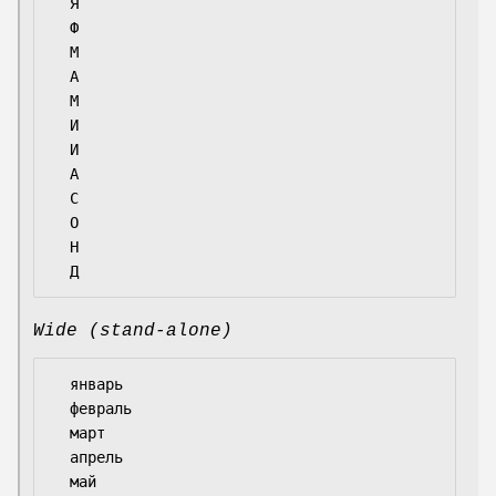
  Я

  Ф

  М

  А

  М

  И

  И

  А

  С

  О

  Н

Wide (stand-alone)
  январь

  февраль

  март

  апрель

  май
