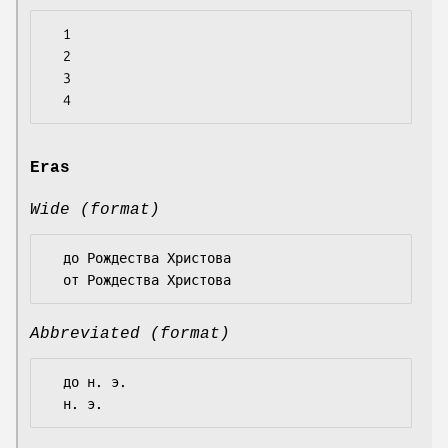
  1

  2

  3

Eras
Wide (format)
  до Рождества Христова

Abbreviated (format)
  до н. э.
