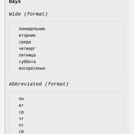
Days
Wide (format)
  понедельник

  вторник

  среда

  четверг

  пятница

  суббота

Abbreviated (format)
  пн

  вт

  ср

  чт

  пт

  сб
