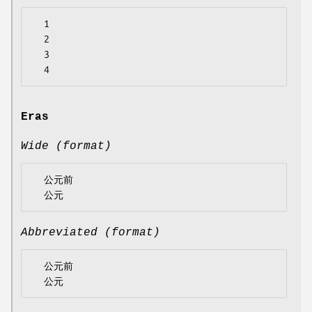
  1

  2

  3

Eras
Wide (format)
  公元前

Abbreviated (format)
  公元前
