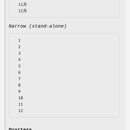
  11月

Narrow (stand-alone)
  1

  2

  3

  4

  5

  6

  7

  8

  9

  10

  11
