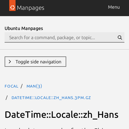
Manpages
Menu
Ubuntu Manpages
Toggle side navigation
focal
man(3)
DateTime::Locale::zh_Hans.3pm.gz
DateTime::Locale::zh_Hans