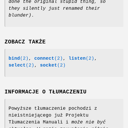
done the original
stupid thing, so
they silently just renamed their
blunder).
ZOBACZ TAKŻE
bind
(2)
,
connect
(2)
,
listen
(2)
,
select
(2)
,
socket
(2)
INFORMACJE O TŁUMACZENIU
Powyższe tłumaczenie pochodzi z
nieistniejącego już Projektu
Tłumaczenia Manuali i
może nie być