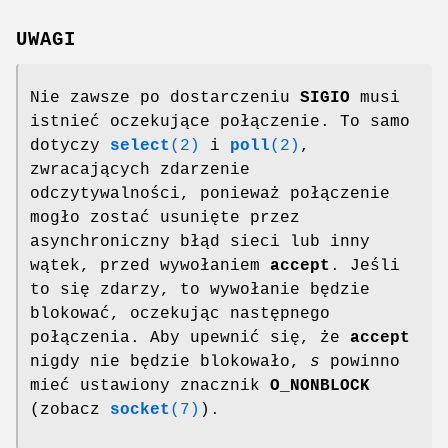
UWAGI
Nie zawsze po dostarczeniu
SIGIO
musi
istnieć oczekujące połączenie. To samo
dotyczy
select
(2)
i
poll
(2)
,
zwracających zdarzenie
odczytywalności, ponieważ połączenie
mogło zostać usunięte przez
asynchroniczny błąd sieci lub inny
wątek, przed wywołaniem
accept
. Jeśli
to się zdarzy, to wywołanie będzie
blokować, oczekując następnego
połączenia. Aby upewnić się, że
accept
nigdy nie będzie blokowało,
s
powinno
mieć ustawiony znacznik
O_NONBLOCK
(zobacz
socket
(7)
).