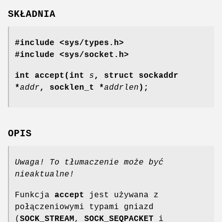
SKŁADNIA
#include <sys/types.h>
#include <sys/socket.h>
int accept(int
s
, struct sockaddr
*
addr
, socklen_t *
addrlen
);
OPIS
Uwaga! To tłumaczenie może być
nieaktualne!
Funkcja
accept
jest używana z
połączeniowymi typami gniazd
(
SOCK_STREAM
,
SOCK_SEQPACKET
i