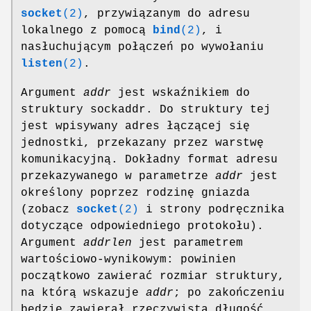
socket
(2)
, przywiązanym do adresu
lokalnego z pomocą
bind
(2)
, i
nasłuchującym połączeń po wywołaniu
listen
(2)
.
Argument
addr
jest wskaźnikiem do
struktury sockaddr. Do struktury tej
jest wpisywany adres łączącej się
jednostki, przekazany przez warstwę
komunikacyjną. Dokładny format adresu
przekazywanego w parametrze
addr
jest
określony poprzez rodzinę gniazda
(zobacz
socket
(2)
i strony podręcznika
dotyczące odpowiedniego protokołu).
Argument
addrlen
jest parametrem
wartościowo-wynikowym: powinien
początkowo zawierać rozmiar struktury,
na którą wskazuje
addr
; po zakończeniu
będzie zawierał rzeczywistą długość