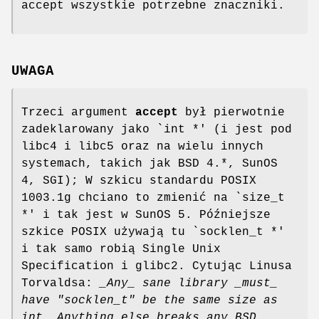
accept wszystkie potrzebne znaczniki.
UWAGA
Trzeci argument
accept
był pierwotnie
zadeklarowany jako `int *' (i jest pod
libc4 i libc5 oraz na wielu innych
systemach, takich jak BSD 4.*, SunOS
4, SGI); W szkicu standardu POSIX
1003.1g chciano to zmienić na `size_t
*' i tak jest w SunOS 5. Późniejsze
szkice POSIX używają tu `socklen_t *'
i tak samo robią Single Unix
Specification i glibc2. Cytując Linusa
Torvaldsa:
_Any_ sane library _must_
have "socklen_t" be the same size
as
int. Anything else breaks any BSD