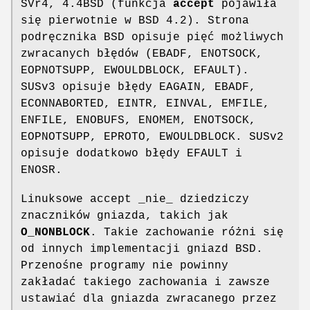
SVr4, 4.4BSD (funkcja
accept
pojawiła
się pierwotnie w BSD 4.2). Strona
podręcznika BSD opisuje pięć możliwych
zwracanych błędów (EBADF, ENOTSOCK,
EOPNOTSUPP, EWOULDBLOCK, EFAULT).
SUSv3 opisuje błędy EAGAIN, EBADF,
ECONNABORTED, EINTR, EINVAL, EMFILE,
ENFILE, ENOBUFS, ENOMEM, ENOTSOCK,
EOPNOTSUPP, EPROTO, EWOULDBLOCK. SUSv2
opisuje dodatkowo błędy EFAULT i
ENOSR.
Linuksowe accept _nie_ dziedziczy
znaczników gniazda, takich jak
O_NONBLOCK
. Takie zachowanie różni się
od innych implementacji gniazd BSD.
Przenośne programy nie powinny
zakładać takiego zachowania i zawsze
ustawiać dla gniazda zwracanego przez