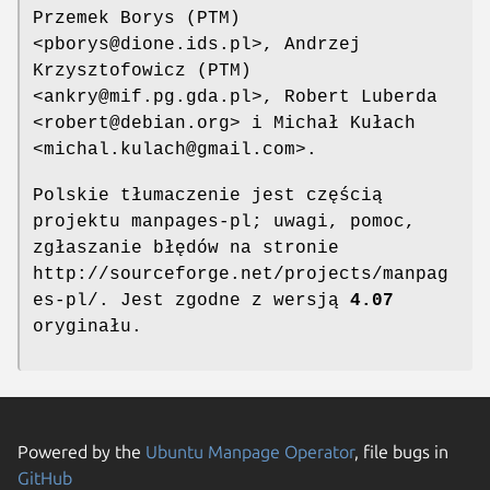
Przemek Borys (PTM)
<pborys@dione.ids.pl>, Andrzej
Krzysztofowicz (PTM)
<ankry@mif.pg.gda.pl>, Robert Luberda
<robert@debian.org> i Michał Kułach
<michal.kulach@gmail.com>.
Polskie tłumaczenie jest częścią
projektu manpages-pl; uwagi, pomoc,
zgłaszanie błędów na stronie
http://sourceforge.net/projects/manpag
es-pl/. Jest zgodne z wersją
4.07
oryginału.
Powered by the
Ubuntu Manpage Operator
, file bugs in
GitHub