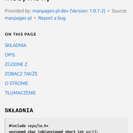
Provided by:
manpages-pl-dev (Version: 1:0.7-2)
Source:
manpages-pl
Report a bug
On this page
SKŁADNIA
OPIS
ZGODNE Z
ZOBACZ TAKŻE
O STRONIE
TŁUMACZENIE
SKŁADNIA
#include <sys/io.h>
unsigned char inb(unsigned short int 
port
);