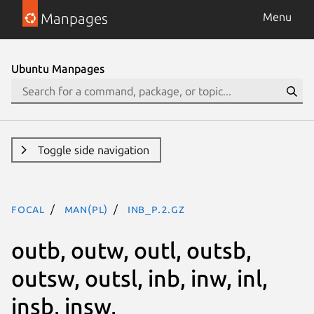
Manpages
Menu
Ubuntu Manpages
Toggle side navigation
focal
man(pl)
inb_p.2.gz
outb, outw, outl, outsb,
outsw, outsl, inb, inw, inl,
insb, insw,