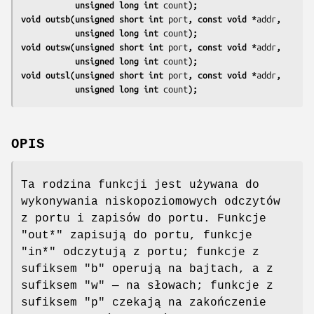
           unsigned long int 
count
);
void outsb(unsigned short int 
port
, const void *
addr
,
           unsigned long int 
count
);
void outsw(unsigned short int 
port
, const void *
addr
,
           unsigned long int 
count
);
void outsl(unsigned short int 
port
, const void *
addr
,
           unsigned long int 
count
);
OPIS
Ta rodzina funkcji jest używana do
wykonywania niskopoziomowych odczytów
z portu i zapisów do portu. Funkcje
"out*" zapisują do portu, funkcje
"in*" odczytują z portu; funkcje z
sufiksem "b" operują na bajtach, a z
sufiksem "w" — na słowach; funkcje z
sufiksem "p" czekają na zakończenie