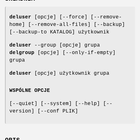
deluser
[opcje] [--force] [--remove-
home] [--remove-all-files] [--backup]
[--backup-to KATALOG] użytkownik
deluser
--group [opcje] grupa
delgroup
[opcje] [--only-if-empty]
grupa
deluser
[opcje] użytkownik grupa
WSPÓLNE OPCJE
[--quiet] [--system] [--help] [--
version] [--conf PLIK]