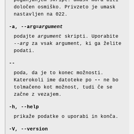
poganjanjem skript.
umask
mora biti
določen osmiško. Privzeto je umask
nastavljen na 022.
-a, --arg=
argument
podajte
argument
skripti. Uporabite
--arg
za vsak argument, ki ga želite
podati.
--
poda, da je to konec možnosti.
Katerokoli ime datoteke po
--
ne bo
tolmačeno kot možnost, tudi če se
začne z vezajem.
-h, --help
prikaže podatke o uporabi in konča.
-V, --version