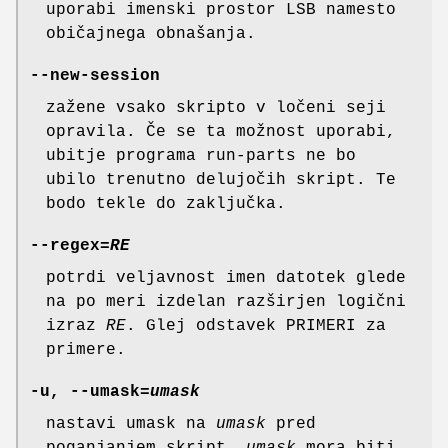
uporabi imenski prostor LSB namesto
običajnega obnašanja.
--new-session
zažene vsako skripto v ločeni seji
opravila. Če se ta možnost uporabi,
ubitje programa run-parts ne bo
ubilo trenutno delujočih skript. Te
bodo tekle do zaključka.
--regex=
RE
potrdi veljavnost imen datotek glede
na po meri izdelan razširjen logični
izraz
RE
. Glej odstavek PRIMERI za
primere.
-u, --umask=
umask
nastavi umask na
umask
pred