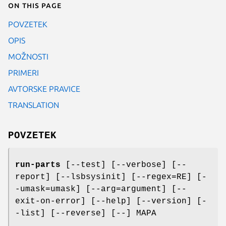
On this page
POVZETEK
OPIS
MOŽNOSTI
PRIMERI
AVTORSKE PRAVICE
TRANSLATION
POVZETEK
run-parts
[--test] [--verbose] [--
report] [--lsbsysinit] [--regex=RE] [-
-umask=umask] [--arg=argument] [--
exit-on-error] [--help] [--version] [-
-list] [--reverse] [--] MAPA