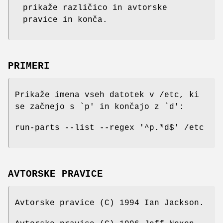
prikaže različico in avtorske
pravice in konča.
PRIMERI
Prikaže imena vseh datotek v /etc, ki
se začnejo s `p' in končajo z `d':
run-parts --list --regex '^p.*d$' /etc
AVTORSKE PRAVICE
Avtorske pravice (C) 1994 Ian Jackson.