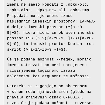
imena ne smejo končati z .dpkg-old,
.dpkg-dist, .dpkg-new ali .dpkg-tmp.
Pripadati morajo enemu izmed
naslednjih imenskih prostorov: LANANA-
dodeljen imenski prostor (^[a-z0-
9]+$); hierarhični in obraten imenski
prostor LSB (^_?([a-z0-9_.]+-)+[a-z0-
9]+$); in imenski prostor Debian cron
skript (^[a-zA-Z0-9_-]+$).
Če je podana možnost --regex, morajo
imena ustrezati po meri narejenemu
razširjenemu logičnemu izrazu
določenemu kot argument te možnosti.
Datoteke se zaganjajo po abecednem
vrstnem redu njihovih imen (glede na
pravila krajevnih oznak C/POSIX),
razen če je podana možnost --reverse.