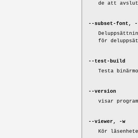
de att avslu
--subset-font, -
Deluppsättni
för deluppsä
--test-build
Testa binärm
--version
visar progra
--viewer, -w
Kör läsenhet