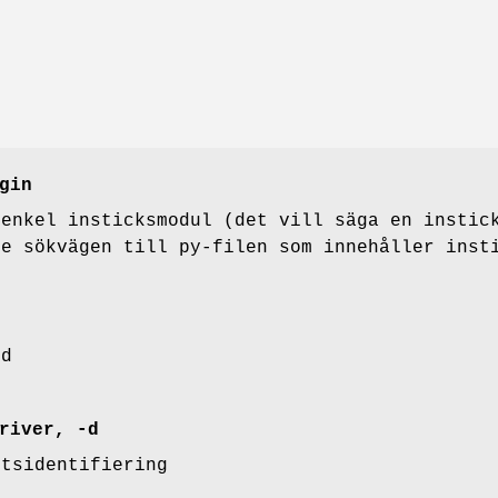
gin
 enkel insticksmodul (det vill säga en instic
ge sökvägen till py-filen som innehåller inst
od
river, -d
etsidentifiering