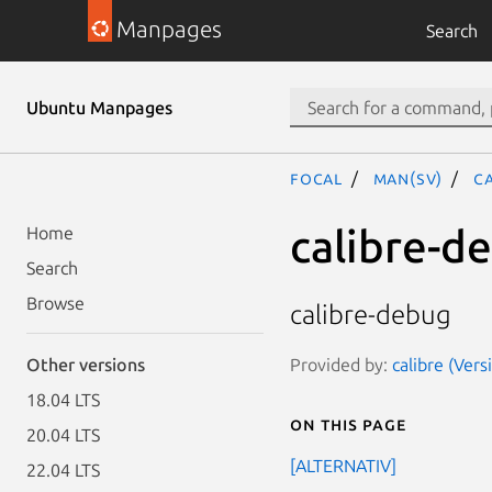
Manpages
Search
Ubuntu Manpages
focal
man(sv)
c
calibre-d
Home
Search
Browse
calibre-debug
Provided by:
calibre (Ver
Other versions
18.04 LTS
On this page
20.04 LTS
[ALTERNATIV]
22.04 LTS