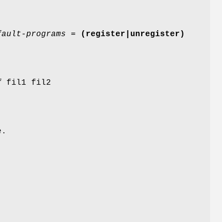
fault-programs
=
(register|unregister)
f
fil1 fil2
e.