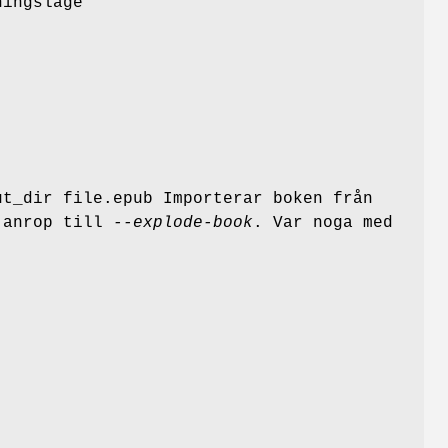
ningsläge
ut_dir file.epub Importerar boken från
e anrop till
--explode-book
. Var noga med