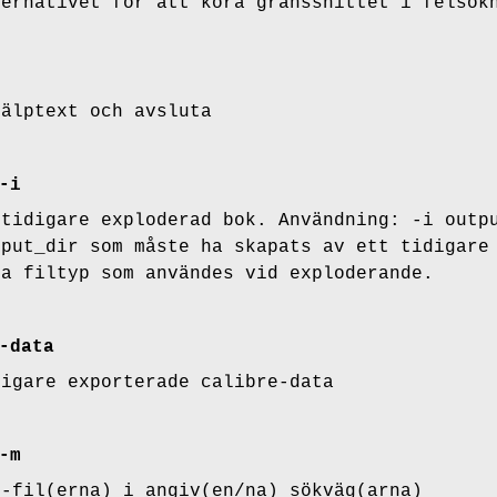
ternativet för att köra gränssnittet i felsök
jälptext och avsluta
-i
 tidigare exploderad bok. Användning: -i outp
tput_dir som måste ha skapats av ett tidigar
ma filtyp som användes vid exploderande.
-data
digare exporterade calibre-data
-m
I-fil(erna) i angiv(en/na) sökväg(arna)