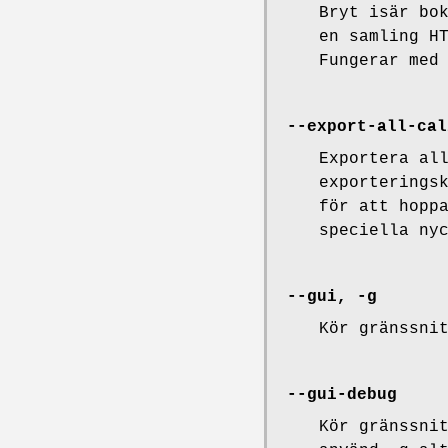
Bryt isär bo
en samling H
Fungerar med
--export-all-cal
Exportera al
exporterings
för att hopp
speciella ny
--gui, -g
Kör gränssni
--gui-debug
Kör gränssni