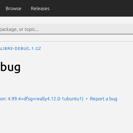
Browse
Releases
alibre-debug.1.gz
ebug
sion: 4.99.4+dfsg+really4.12.0-1ubuntu1)
Report a bug