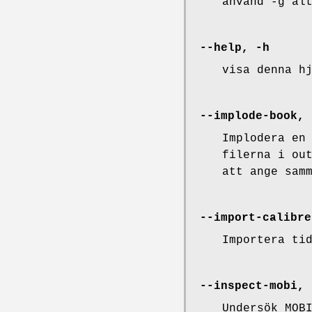
använd -g al
--help, -h
visa denna h
--implode-book, 
Implodera en
filerna i ou
att ange sam
--import-calibre
Importera ti
--inspect-mobi, 
Undersök MOB