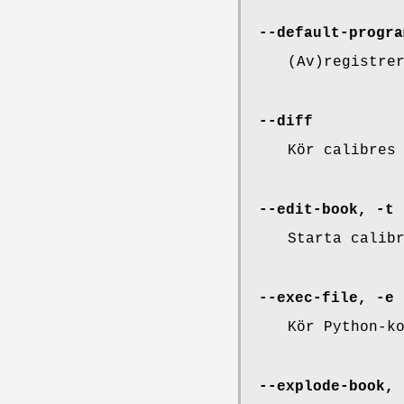
--default-progra
(Av)registre
--diff
Kör calibres
--edit-book, -t
Starta calib
--exec-file, -e
Kör Python-k
--explode-book, 