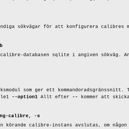
ändiga sökvägar för att konfigurera calibres 
b
 calibre-databasen sqlite i angiven sökväg. A
cksmodul som ger ett kommandoradsgränssnitt. 
le1
--option1
Allt efter
--
kommer att skicka
ng-calibre, -s
en körande calibre-instans avslutas, om någon