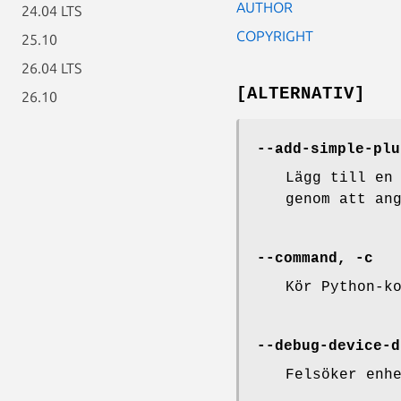
AUTHOR
24.04 LTS
COPYRIGHT
25.10
26.04 LTS
[ALTERNATIV]
26.10
--add-simple-plu
Lägg till en
genom att an
--command, -c
Kör Python-k
--debug-device-d
Felsöker enh