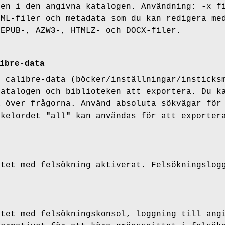
ken i den angivna katalogen. Användning: -x f
TML-filer och metadata som du kan redigera me
 EPUB-, AZW3-, HTMLZ- och DOCX-filer.
ibre-data
l calibre-data (böcker/inställningar/insticks
katalogen och biblioteken att exportera. Du k
a över frågorna. Använd absoluta sökvägar för
ckelordet
"
all
"
kan användas för att exportera
ttet med felsökning aktiverat. Felsökningslog
ttet med felsökningskonsol, loggning till ang