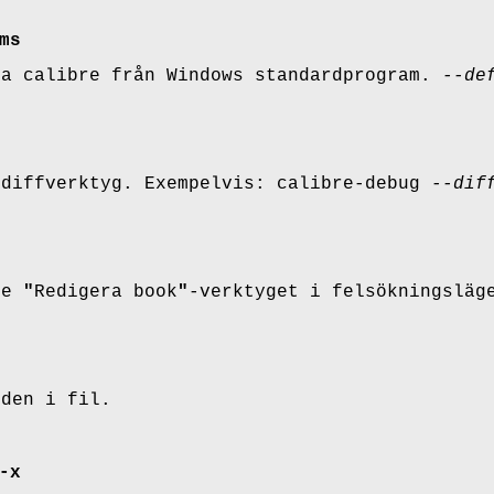
ms
ra calibre från Windows standardprogram.
--de
 diffverktyg. Exempelvis: calibre-debug
--dif
re
"
Redigera book
"
-verktyget i felsökningsläg
oden i fil.
-x