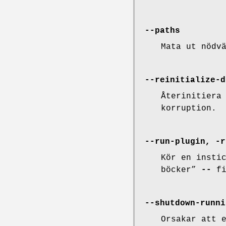
--paths
Mata ut nödv
--reinitialize-d
Återinitiera
korruption.
--run-plugin, -r
Kör en insti
böcker”
--
fi
--shutdown-runni
Orsakar att 