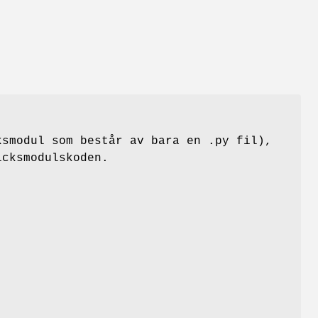
ksmodul som består av bara en .py fil),
icksmodulskoden.