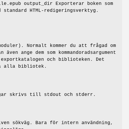
ile.epub output_dir Exporterar boken som
d standard HTML-redigeringsverktyg.
moduler). Normalt kommer du att frågad om
an även ange dem som kommandoradsargument
 exportkatalogen och biblioteken. Det
 alla bibliotek.
gar skrivs till stdout och stderr.
iven sökväg. Bara för intern användning,