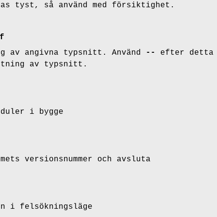
tas tyst, så använd med försiktighet.
f
ng av angivna typsnitt. Använd
--
efter detta 
ttning av typsnitt.
oduler i bygge
mmets versionsnummer och avsluta
en i felsökningsläge