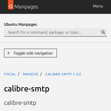
Manpages
Menu
Ubuntu Manpages
Toggle side navigation
focal
man(sv)
calibre-smtp.1.gz
calibre-smtp
calibre-smtp