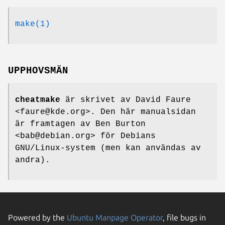
make(1)
UPPHOVSMÄN
cheatmake
är skrivet av David Faure
<faure@kde.org>. Den här manualsidan
är framtagen av Ben Burton
<bab@debian.org> för Debians
GNU/Linux-system (men kan användas av
andra).
Powered by the
Ubuntu Manpage Operator
, file bugs in