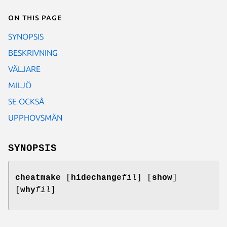
On this page
SYNOPSIS
BESKRIVNING
VÄLJARE
MILJÖ
SE OCKSÅ
UPPHOVSMÄN
SYNOPSIS
cheatmake
[
hidechange
fil
] [
show
]
[
why
fil
]