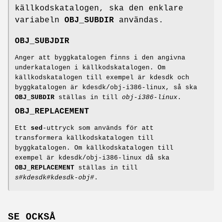
källkodskatalogen, ska den enklare
variabeln
OBJ_SUBDIR
användas.
OBJ_SUBJDIR
Anger att byggkatalogen finns i den angivna
underkatalogen i källkodskatalogen. Om
källkodskatalogen till exempel är kdesdk och
byggkatalogen är kdesdk/obj-i386-linux, så ska
OBJ_SUBDIR
ställas in till
obj-i386-linux
.
OBJ_REPLACEMENT
Ett
sed
-uttryck som används för att
transformera källkodskatalogen till
byggkatalogen. Om källkodskatalogen till
exempel är kdesdk/obj-i386-linux då ska
OBJ_REPLACEMENT
ställas in till
s#kdesdk#kdesdk-obj#
.
SE OCKSÅ