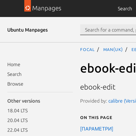
Manpages
Search
Ubuntu Manpages
focal
man(uk)
e
ebook-edi
Home
Search
Browse
ebook-edit
Provided by:
calibre (Ver
Other versions
18.04 LTS
On this page
20.04 LTS
[ПАРАМЕТРИ]
22.04 LTS