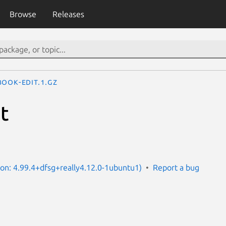
Browse
Releases
book-edit.1.gz
t
sion: 4.99.4+dfsg+really4.12.0-1ubuntu1)
Report a bug