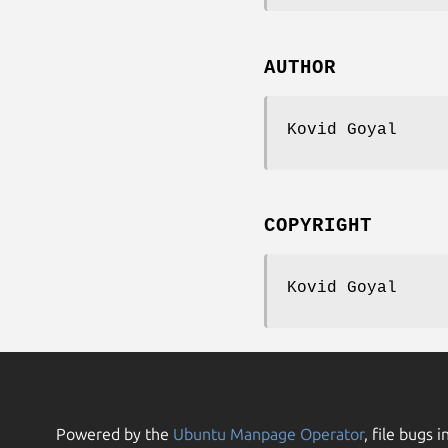
AUTHOR
Kovid Goyal
COPYRIGHT
Kovid Goyal
Powered by the
Ubuntu Manpage Operator
, file bugs i