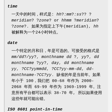
time
一天中的时间，样式是:
hh
?
:mm
?
:ss
?? ?
meridian
? ?
zone
? or
hhmm
?
meridian
?
?
zone
?. 如果为指定上下午(meridian),
hh
被解释为一个24小时钟点。
date
一个特定的月和日，年是可选的。可接受的格式是
mm/dd
?
/yy
?,
monthname dd
?,
yy
?,
dd
monthname
?
yy
?,
day, dd monthname
yy
,
?CC?yymmdd
,
?CC?yy-mm-dd
,
dd-
monthname-?CC?yy
. 缺省的年是当前年。如果
年小于 100，我们把 00-68 年作为 2000-
2068 年而 69-99 年作为 1969-1999 年。注
意所有平台都可以表示 38-70 年, 所以如果使用
这些年就可能出错。
ISO 8601 point-in-time