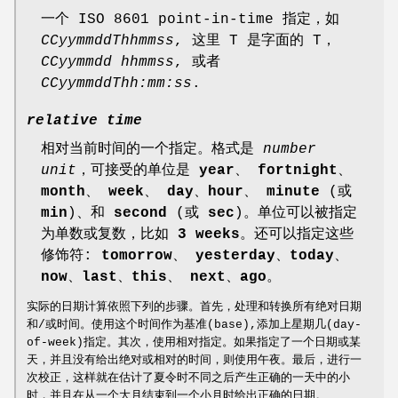
一个 ISO 8601 point-in-time 指定，如
CCyymmddThhmmss
, 这里 T 是字面的 T，
CCyymmdd hhmmss
, 或者
CCyymmddThh:mm:ss
.
relative time
相对当前时间的一个指定。格式是
number
unit
，可接受的单位是
year
、
fortnight
、
month
、
week
、
day
、
hour
、
minute
(或
min
)、和
second
(或
sec
)。单位可以被指定
为单数或复数，比如
3 weeks
。还可以指定这些
修饰符:
tomorrow
、
yesterday
、
today
、
now
、
last
、
this
、
next
、
ago
。
实际的日期计算依照下列的步骤。首先，处理和转换所有绝对日期
和/或时间。使用这个时间作为基准(base),添加上星期几(day-
of-week)指定。其次，使用相对指定。如果指定了一个日期或某
天，并且没有给出绝对或相对的时间，则使用午夜。最后，进行一
次校正，这样就在估计了夏令时不同之后产生正确的一天中的小
时，并且在从一个大月结束到一个小月时给出正确的日期。