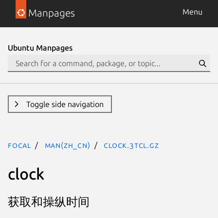
Manpages
Menu
Ubuntu Manpages
Toggle side navigation
focal
man(zh_CN)
clock.3tcl.gz
clock
获取和操纵时间