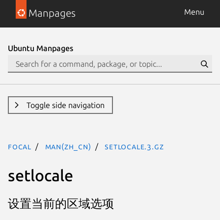
Manpages
Menu
Ubuntu Manpages
Toggle side navigation
focal
man(zh_CN)
setlocale.3.gz
setlocale
设置当前的区域选项