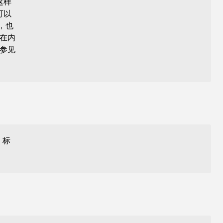
这样
可以
，也
入在内
参见
标