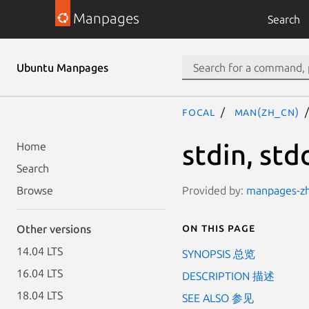
Manpages
Search
Ubuntu Manpages
focal
man(zh_CN)
stdin, std
Home
Search
Provided by:
manpages-zh 
Browse
On this page
Other versions
14.04 LTS
SYNOPSIS 总览
16.04 LTS
DESCRIPTION 描述
18.04 LTS
SEE ALSO 参见