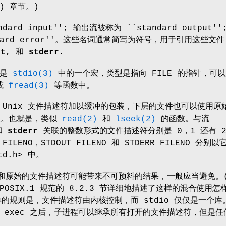
'') 章节。)
ard input''; 输出流被称为 ``standard output''
ndard error''。这些名词通常简写为符号，用于引用这些文
ut
, 和
stderr
.
都是
stdio(3)
中的一个宏，类型是指向 FILE 的指针，可
或
fread(3)
等函数中。
对 Unix 文件描述符加以缓冲的包装，下层的文件也可以使用原
存取。也就是，类似
read(2)
和
lseek(2)
的函数。与流
和
stderr
关联的整数形式的文件描述符分别是 0，1 还有 
ILENO，STDOUT_FILENO 和 STDERR_FILENO 分别以
td.h> 中。
E 和原始的文件描述符可能带来不可预料的结果，一般应当避免。
OSIX.1 规范的 8.2.3 节详细地描述了这样的混合使用怎
单的规则是，文件描述符由内核控制，而 stdio 仅仅是一个库
 exec 之后，子进程可以继承所有打开的文件描述符，但是任
。