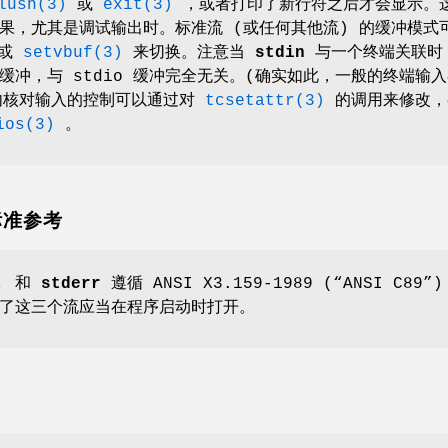
lush(3)
或
exit(3)
，或者打印了新行符之后才会显示。
果，尤其是调试输出时。标准流 (或任何其他流) 的缓冲模式
或
setvbuf(3)
来切换。注意当
stdin
与一个终端关联时
缓冲，与 stdio 缓冲完全无关。(确实如此，一般的终端输
内核对输入的控制可以通过对
tcsetattr(3)
的调用来修改，
ios(3)
。
 标准参考
, 和
stderr
遵循
ANSI X3.159-1989 (“ANSI C89”)
了这三个流应当在程序启动时打开。