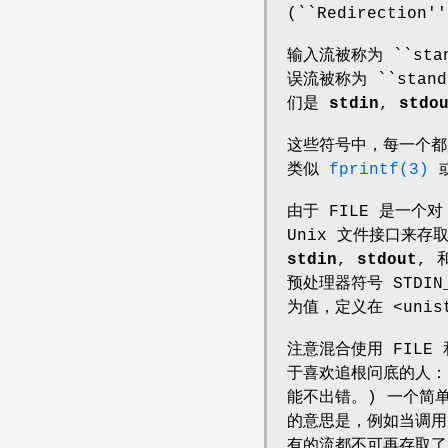
(``Redirection
输入流被称为 ``stand
误流被称为 ``sta
们是
stdin
,
stdo
这些符号中，每一个
类似
fprintf(3)
由于 FILE 是一个
Unix 文件接口来
stdin
,
stdout
, 
预处理器符号 STDIN_F
为值，定义在 <unis
注意混合使用 FIL
于喜欢追根问底的人：P
能不出错。) 一个简
的意思是，例如当调用
有的流都不可再存取了