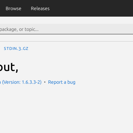
Browse
Releases
stdin.3.gz
out,
(Version: 1.6.3.3-2)
Report a bug