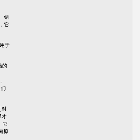
; 错
件，它
以用于
始的
2。
它们
(对
样才
。它
何原