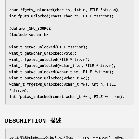
char *fgets_unlocked(char *
s
, int 
n
, FILE *
stream
);
int fputs_unlocked(const char *
s
, FILE *
stream
);
#define _GNU_SOURCE
#include <wchar.h>
wint_t getwc_unlocked(FILE *
stream
);
wint_t getwchar_unlocked(void);
wint_t fgetwc_unlocked(FILE *
stream
);
wint_t fputwc_unlocked(wchar_t 
wc
, FILE *
stream
);
wint_t putwc_unlocked(wchar_t 
wc
, FILE *
stream
);
wint_t putwchar_unlocked(wchar_t 
wc
);
wchar_t *fgetws_unlocked(wchar_t *
ws
, int 
n
, FILE 
*
stream
);
int fputws_unlocked(const wchar_t *
ws
, FILE *
stream
);
DESCRIPTION 描述
这些函数中每一个都与它没有 `_unlocked` 后缀