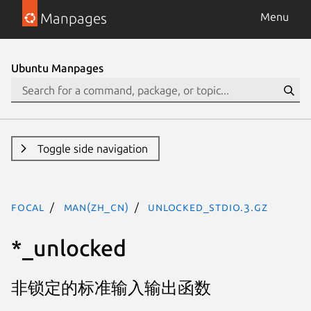
Manpages
Menu
Ubuntu Manpages
Toggle side navigation
focal
man(zh_CN)
unlocked_stdio.3.gz
*_unlocked
非锁定的标准输入输出函数