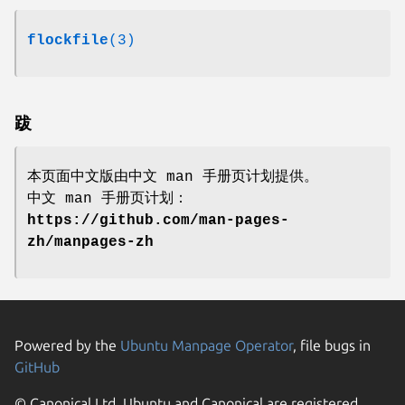
flockfile
(3)
跋
本页面中文版由中文 man 手册页计划提供。
中文 man 手册页计划：
https://github.com/man-pages-
zh/manpages-zh
Powered by the
Ubuntu Manpage Operator
, file bugs in
GitHub
© Canonical Ltd. Ubuntu and Canonical are registered