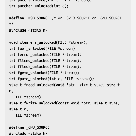
int putchar_unlocked(int 
c
);
#define _BSD_SOURCE
 /* or _SVID_SOURCE or _GNU_SOURCE 
#include <stdio.h>
void clearerr_unlocked(FILE *
stream
);
int feof_unlocked(FILE *
stream
);
int ferror_unlocked(FILE *
stream
);
int fileno_unlocked(FILE *
stream
);
int fflush_unlocked(FILE *
stream
);
int fgetc_unlocked(FILE *
stream
);
int fputc_unlocked(int 
c
, FILE *
stream
);
size_t fread_unlocked(void *
ptr
, size_t 
size
, size_t 
n
,
  FILE *
stream
);
size_t fwrite_unlocked(const void *
ptr
, size_t 
size
, 
size_t 
n
,
  FILE *
stream
);
#define _GNU_SOURCE
#include <stdio.h>