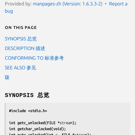
Provided by:
manpages-zh (Version: 1.6.3.3-2)
Report a
bug
On this page
SYNOPSIS 总览
DESCRIPTION 描述
CONFORMING TO 标准参考
SEE ALSO 参见
跋
SYNOPSIS 总览
#include <stdio.h>
int getc_unlocked(FILE *
stream
);
int getchar_unlocked(void);
int putc_unlocked(int 
c
, FILE *
stream
);