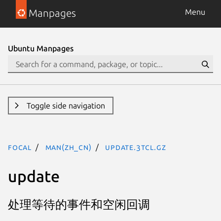
Manpages
Menu
Ubuntu Manpages
Toggle side navigation
focal
man(zh_CN)
update.3tcl.gz
update
处理等待的事件和空闲回调