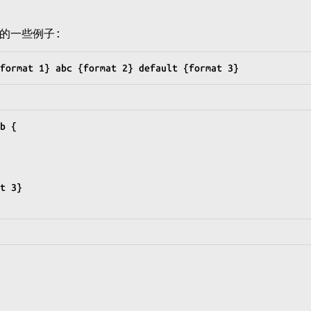
的一些例子:
format 1} abc {format 2} default {format 3}
b {
at 3}