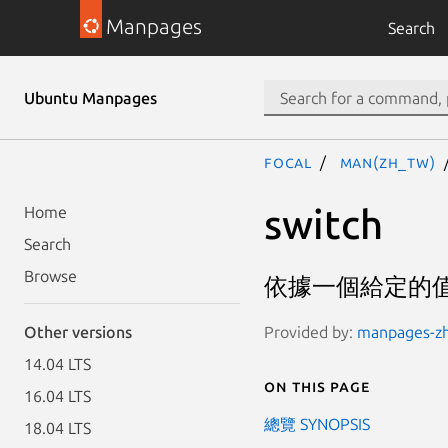
Manpages
Search
Ubuntu Manpages
focal
man(zh_TW)
switch
Home
Search
Browse
依據一個給定的
Provided by:
manpages-zh 
Other versions
14.04 LTS
On this page
16.04 LTS
總覽 SYNOPSIS
18.04 LTS