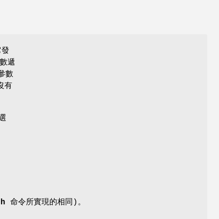
它發
數遞
參數
沒有
選
ch
命令所實現的相同)。