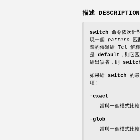
描述 DESCRIPTION
switch
命令依次針
現一個
pattern
匹
歸的傳遞給 Tcl 
是
default
，則它
給出缺省，則
switc
如果給
switch
的最
項:
-exact
當與一個模式比
-glob
當與一個模式比