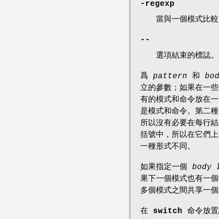
-regexp
當與一個模式比
--
選項結束的標誌
爲
pattern
和
bo
立的參數；如果在一些
有的模式和命令放在一
是模式和命令。第二種
所以沒有必要在每行
括號中，所以在它們上
一種形式不同。
如果指定一個
body
果下一個模式也有一個
多個模式之間共享一
在
switch
命令放置