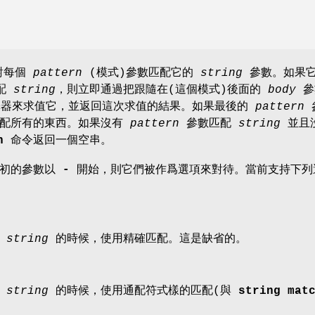
對每個
pattern
(模式)參數匹配它的
string
參數。如果
配
string
，則立即通過把跟隨在(這個模式)後面的
body
參
解釋器來求值它，並返回這次求值的結果。如果最後的
pattern
匹配所有的東西。如果沒有
pattern
參數匹配
string
並且
h
命令返回一個空串。
初的參數以
-
開始，則它們被作爲選項來對待。當前支持下列
較
string
的時候，使用精確匹配。這是缺省的。
較
string
的時候，使用通配符式樣的匹配(與
string mat