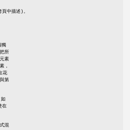
頁中描述)。
個獨
把所
元素
元素，
在花
與第
(如
使在
式混