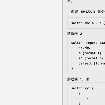
合。
下面是
switch
命令
switch abc a - b {
將返回
2
,
switch -regexp aaa
	^a.*b$ -
	b {format 1}
	a* {format 2}
	default {form
}
將返回
1
, 而
switch xyz {
	a
		-
	b