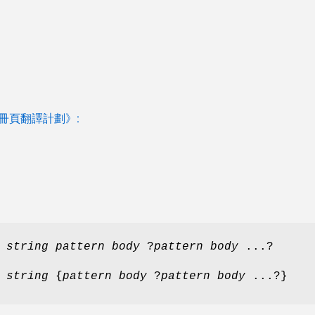
 手冊頁翻譯計劃》:
string pattern body
?
pattern body
...?
string
{
pattern body
?
pattern body
...?}