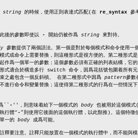
較
string
的時候，使用正則表達式匹配(在
re_syntax
參考
。此後的參數即使以
-
開始仍被作爲
string
來對待。
dy
參數提供了兩個語法。第一個是對於每個模式和命令使用一
模式或命令上需要替換，則這種形式是很方便的。第二種形式是
起作爲一個單一的參數；這個參數必須有正確的列表結構，它的
形式適合於構造多行 switch 命令，因爲花括號包圍着所有
結束之處包含一個反斜槓。 在第二種形式中因爲
pattern
參數
不進行命令和變量替換；這使得第二種形式的行爲在一些情況下
爲``
-
''，則意味着給下一個模式的
body
也被用於這個模式
執行體“
-
”則使用它後面的這個執行體，以此類推)。這個特徵
個單一的
body
成爲可能。
註釋要注意。註釋只能放置在一個模式的執行體中，而不能與模