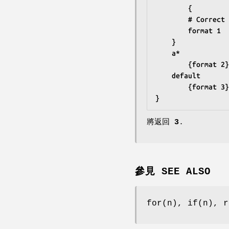
		{
		# Correc
		format 1
	}
	a*
		{format 2}
	default
		{format 3}
}
將返回
3
.
參見 SEE ALSO
for(n), if(n), r