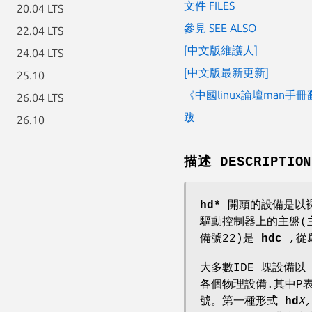
文件 FILES
20.04 LTS
參見 SEE ALSO
22.04 LTS
[中文版維護人]
24.04 LTS
[中文版最新更新]
25.10
《中國linux論壇man手
26.04 LTS
跋
26.10
描述 DESCRIPTION
hd*
開頭的設備是以裸模
驅動控制器上的主盤(
備號22)是
hdc
,從
大多數IDE 塊設備
各個物理設備.其中P
號。第一種形式
hd
X