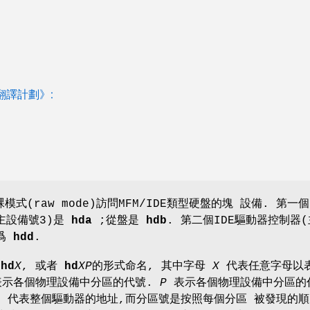
冊翻譯計劃》:
式(raw mode)訪問MFM/IDE類型硬盤的塊 設備. 第一個
主設備號3)是
hda
;從盤是
hdb
. 第二個IDE驅動器控制器
爲
hdd
.
以
hd
X
, 或者
hd
XP
的形式命名, 其中字母
X
代表任意字母以
表示各個物理設備中分區的代號.
P
表示各個物理設備中分區的
,
代表整個驅動器的地址,而分區號是按照每個分區 被發現的順