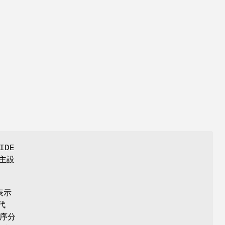
IDE
(主設
表示
代
序分