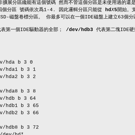
非擴展分區纔能有這個號碼 然而不管這個分區是未使用過的還
四個分區 號碼依次爲1-4. 因此邏輯分區只能從
hd
X
5
開始。
BSD-磁盤卷標分區。 你最多可以在一個IDE磁盤上建立63個分
表第一個IDE驅動器的全部；
/dev/hdb3
代表第二塊IDE硬
v/hda b 3 0
v/hda1 b 3 1
v/hda2 b 3 2
v/hda8 b 3 8
v/hdb b 3 64
v/hdb1 b 3 65
v/hdb2 b 3 66
v/hdb8 b 3 72
/dev/hd*