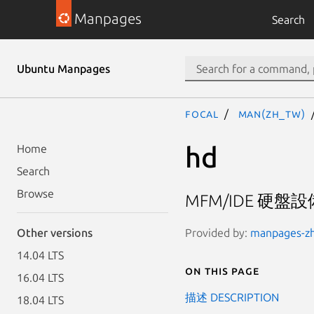
Manpages
Search
Ubuntu Manpages
focal
man(zh_TW)
hd
Home
Search
Browse
MFM/IDE 硬盤設
Provided by:
manpages-zh 
Other versions
14.04 LTS
On this page
16.04 LTS
描述 DESCRIPTION
18.04 LTS