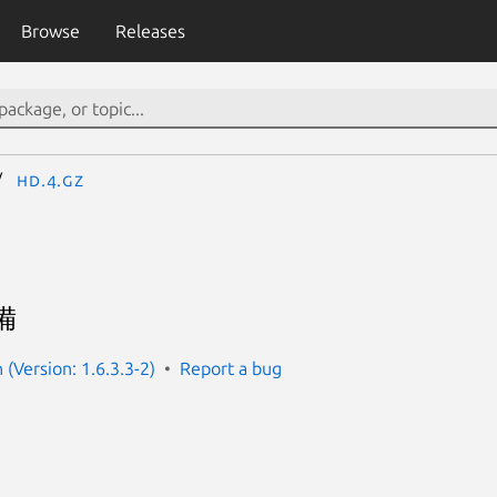
Browse
Releases
hd.4.gz
備
(Version: 1.6.3.3-2)
Report a bug