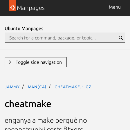
Manpages
Menu
Ubuntu Manpages
Toggle side navigation
jammy
man(ca)
cheatmake.1.gz
cheatmake
enganya a make perquè no
reconstrueixi certs fitxers.