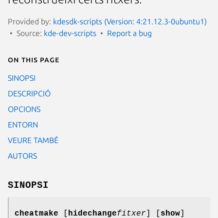
Provided by:
kdesdk-scripts (Version: 4:21.12.3-0ubuntu1)
Source:
kde-dev-scripts
Report a bug
On this page
SINOPSI
DESCRIPCIÓ
OPCIONS
ENTORN
VEURE TAMBÉ
AUTORS
SINOPSI
cheatmake
[
hidechange
fitxer
] [
show
]