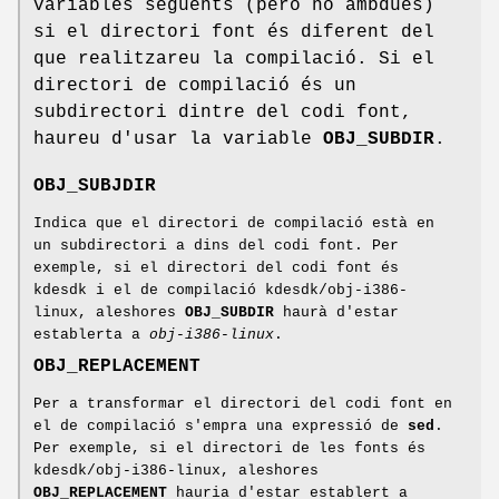
variables següents (però no ambdues)
si el directori font és diferent del
que realitzareu la compilació. Si el
directori de compilació és un
subdirectori dintre del codi font,
haureu d'usar la variable
OBJ_SUBDIR
.
OBJ_SUBJDIR
Indica que el directori de compilació està en
un subdirectori a dins del codi font. Per
exemple, si el directori del codi font és
kdesdk i el de compilació kdesdk/obj-i386-
linux, aleshores
OBJ_SUBDIR
haurà d'estar
establerta a
obj-i386-linux
.
OBJ_REPLACEMENT
Per a transformar el directori del codi font en
el de compilació s'empra una expressió de
sed
.
Per exemple, si el directori de les fonts és
kdesdk/obj-i386-linux, aleshores
OBJ_REPLACEMENT
hauria d'estar establert a