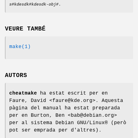
s#kdesdk#kdesdk-obj#
.
VEURE TAMBÉ
make(1)
AUTORS
cheatmake
ha estat escrit per en
Faure, David <faure@kde.org>. Aquesta
pàgina del manual ha estat preparada
per en Burton, Ben <bab@debian.org>
per al sistema Debian GNU/Linux® (però
pot ser emprada per d'altres).