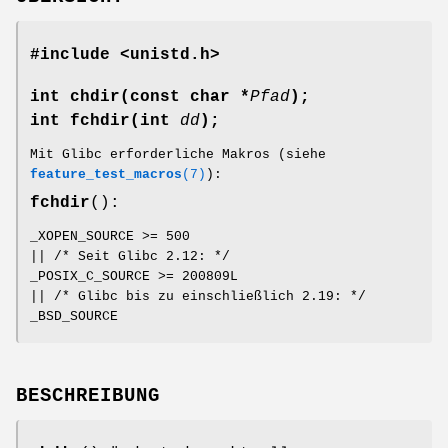
#include <unistd.h>
int chdir(const char *
Pfad
);
int fchdir(int
dd
);
Mit Glibc erforderliche Makros (siehe
feature_test_macros
(7)
):
fchdir
():
_XOPEN_SOURCE >= 500
|| /* Seit Glibc 2.12: */
_POSIX_C_SOURCE >= 200809L
|| /* Glibc bis zu einschließlich 2.19: */
_BSD_SOURCE
BESCHREIBUNG