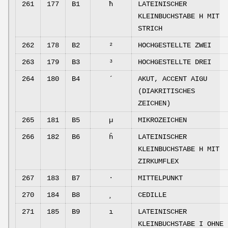
261
177
B1
ħ
LATEINISCHER
KLEINBUCHSTABE H MIT
STRICH
262
178
B2
²
HOCHGESTELLTE ZWEI
263
179
B3
³
HOCHGESTELLTE DREI
264
180
B4
´
AKUT, ACCENT AIGU
(DIAKRITISCHES
ZEICHEN)
265
181
B5
µ
MIKROZEICHEN
266
182
B6
ĥ
LATEINISCHER
KLEINBUCHSTABE H MIT
ZIRKUMFLEX
267
183
B7
·
MITTELPUNKT
270
184
B8
¸
CEDILLE
271
185
B9
ı
LATEINISCHER
KLEINBUCHSTABE I OHNE