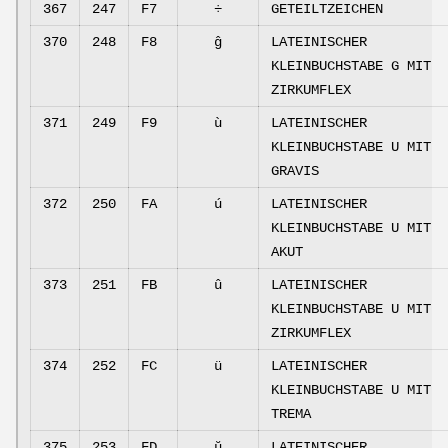
367
247
F7
÷
GETEILTZEICHEN
370
248
F8
ĝ
LATEINISCHER
KLEINBUCHSTABE G MIT
ZIRKUMFLEX
371
249
F9
ù
LATEINISCHER
KLEINBUCHSTABE U MIT
GRAVIS
372
250
FA
ú
LATEINISCHER
KLEINBUCHSTABE U MIT
AKUT
373
251
FB
û
LATEINISCHER
KLEINBUCHSTABE U MIT
ZIRKUMFLEX
374
252
FC
ü
LATEINISCHER
KLEINBUCHSTABE U MIT
TREMA
375
253
FD
ŭ
LATEINISCHER