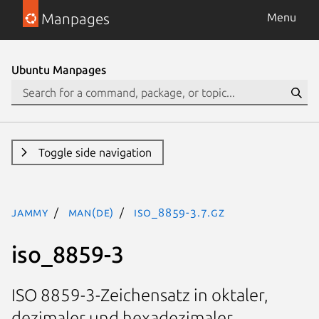
Manpages
Menu
Ubuntu Manpages
Toggle side navigation
jammy
man(de)
iso_8859-3.7.gz
iso_8859-3
ISO 8859-3-Zeichensatz in oktaler,
dezimaler und hexadezimaler