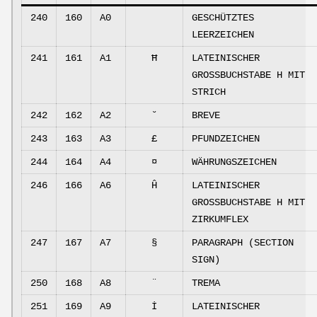
240
160
A0
GESCHÜTZTES
LEERZEICHEN
241
161
A1
Ħ
LATEINISCHER
GROSSBUCHSTABE H MIT
STRICH
242
162
A2
˘
BREVE
243
163
A3
£
PFUNDZEICHEN
244
164
A4
¤
WÄHRUNGSZEICHEN
246
166
A6
Ĥ
LATEINISCHER
GROSSBUCHSTABE H MIT
ZIRKUMFLEX
247
167
A7
§
PARAGRAPH (SECTION
SIGN)
250
168
A8
¨
TREMA
251
169
A9
İ
LATEINISCHER