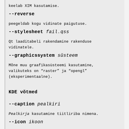
keelab XIM kasutamise.
--reverse
peegeldab kogu vidinate paigutuse.
--stylesheet
fail.qss
Qt laaditabeli rakendamine rakenduse
vidinatele.
--graphicssystem
süsteem
Mõne muu graafikasüsteemi kasutamine,
valikuteks on “raster” ja “opengl”
(eksperimentaalne).
KDE võtmed
--caption
pealkiri
Pealkirja
kasutamine tiitliriba nimena.
--icon
ikoon