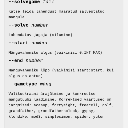
--solvegame
fail
Katse leida lahendust määratud salvestatud
mängule
--solve
number
Lahendatav jagaja (silumine)
--start
number
Mänguvahemiku algus (vaikimisi 0:INT_MAX)
--end
number
Mänguvahemiku lõpp (vaikimisi start:start, kui
algus on antud)
--gametype
mäng
Valikuekraani ärajätmine ja konkreetse
mängutüübi laadimine. Korrektsed väärtused on
järgmised: acesup, fortyeight, freecell, golf,
grandfather, grandfathersclock, gypsy,
klondike, mod3, simplesimon, spider, yukon