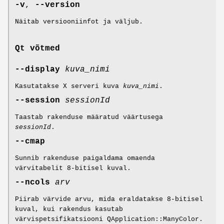
-v
,
--version
Näitab versiooniinfot ja väljub.
Qt võtmed
--display
kuva_nimi
Kasutatakse X serveri kuva
kuva_nimi
.
--session
sessionId
Taastab rakenduse määratud väärtusega
sessionId
.
--cmap
Sunnib rakenduse paigaldama omaenda
värvitabelit 8-bitisel kuval.
--ncols
arv
Piirab värvide arvu, mida eraldatakse 8-bitisel
kuval, kui rakendus kasutab
värvispetsifikatsiooni QApplication::ManyColor.