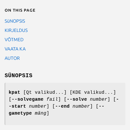
On this page
SüNOPSIS
KIRJELDUS
VÕTMED
VAATA KA
AUTOR
SÜNOPSIS
kpat
[Qt valikud...] [KDE valikud...]
[
--solvegame
fail
] [
--solve
number
] [
-
-start
number
] [
--end
number
] [
--
gametype
mäng
]