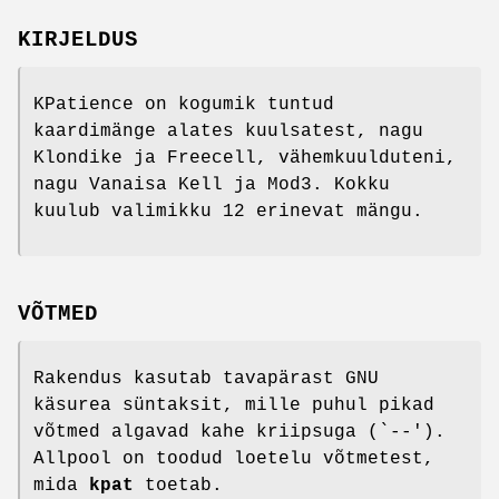
KIRJELDUS
KPatience on kogumik tuntud
kaardimänge alates kuulsatest, nagu
Klondike ja Freecell, vähemkuulduteni,
nagu Vanaisa Kell ja Mod3. Kokku
kuulub valimikku 12 erinevat mängu.
VÕTMED
Rakendus kasutab tavapärast GNU
käsurea süntaksit, mille puhul pikad
võtmed algavad kahe kriipsuga (`--').
Allpool on toodud loetelu võtmetest,
mida
kpat
toetab.