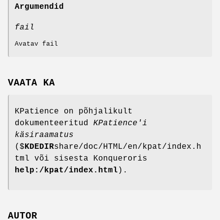
Argumendid
fail
Avatav fail
VAATA KA
KPatience on põhjalikult
dokumenteeritud
KPatience
'i
käsiraamatus
($
KDEDIR
share/doc/HTML/en/kpat/index.h
tml või sisesta Konqueroris
help:/kpat/index.html
).
AUTOR