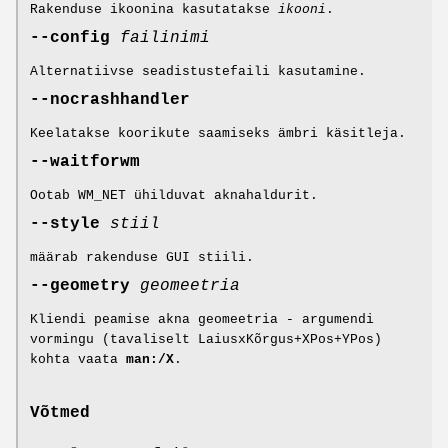
Rakenduse ikoonina kasutatakse
ikooni
.
--config
failinimi
Alternatiivse seadistustefaili kasutamine.
--nocrashhandler
Keelatakse koorikute saamiseks ämbri käsitleja.
--waitforwm
Ootab WM_NET ühilduvat aknahaldurit.
--style
stiil
määrab rakenduse GUI stiili.
--geometry
geomeetria
Kliendi peamise akna geomeetria - argumendi
vormingu (tavaliselt LaiusxKõrgus+XPos+YPos)
kohta vaata
man:/X
.
Võtmed