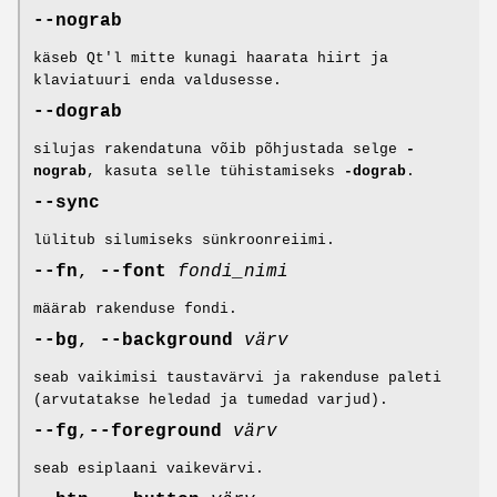
--nograb
käseb Qt'l mitte kunagi haarata hiirt ja
klaviatuuri enda valdusesse.
--dograb
silujas rakendatuna võib põhjustada selge
-
nograb
, kasuta selle tühistamiseks
-dograb
.
--sync
lülitub silumiseks sünkroonreiimi.
--fn
,
--font
fondi_nimi
määrab rakenduse fondi.
--bg
,
--background
värv
seab vaikimisi taustavärvi ja rakenduse paleti
(arvutatakse heledad ja tumedad varjud).
--fg
,
--foreground
värv
seab esiplaani vaikevärvi.