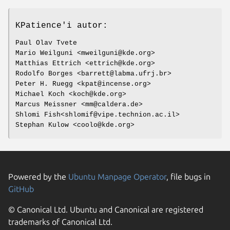
KPatience'i autor:
Paul Olav Tvete
Mario Weilguni <mweilguni@kde.org>
Matthias Ettrich <ettrich@kde.org>
Rodolfo Borges <barrett@labma.ufrj.br>
Peter H. Ruegg <kpat@incense.org>
Michael Koch <koch@kde.org>
Marcus Meissner <mm@caldera.de>
Shlomi Fish<shlomif@vipe.technion.ac.il>
Stephan Kulow <coolo@kde.org>
Powered by the
Ubuntu Manpage Operator
, file bugs in
GitHub
© Canonical Ltd. Ubuntu and Canonical are registered
trademarks of Canonical Ltd.