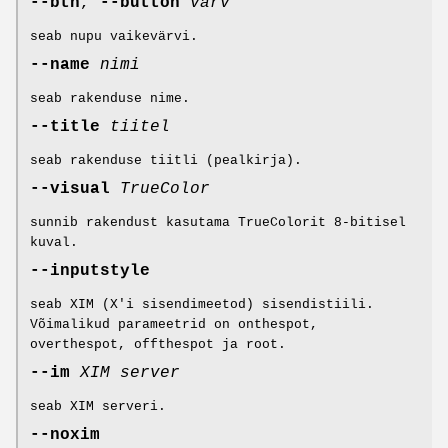
--btn
,
--button
värv
seab nupu vaikevärvi.
--name
nimi
seab rakenduse nime.
--title
tiitel
seab rakenduse tiitli (pealkirja).
--visual
TrueColor
sunnib rakendust kasutama TrueColorit 8-bitisel
kuval.
--inputstyle
seab XIM (X'i sisendimeetod) sisendistiili.
Võimalikud parameetrid on onthespot,
overthespot, offthespot ja root.
--im
XIM server
seab XIM serveri.
--noxim