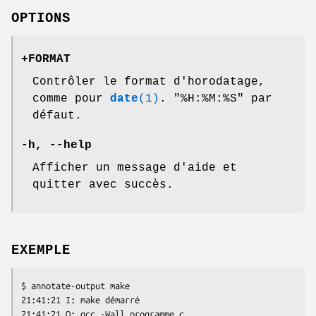
OPTIONS
+FORMAT
Contrôler le format d'horodatage,
comme pour
date
(1)
. "%H:%M:%S" par
défaut.
-h
,
--help
Afficher un message d'aide et
quitter avec succès.
EXEMPLE
$ annotate-output make

21:41:21 I: make démarré

21:41:21 O: gcc -Wall programme.c
