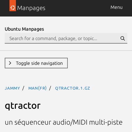
Manpages
Menu
Ubuntu Manpages
Toggle side navigation
jammy
man(fr)
qtractor.1.gz
qtractor
un séquenceur audio/MIDI multi-piste