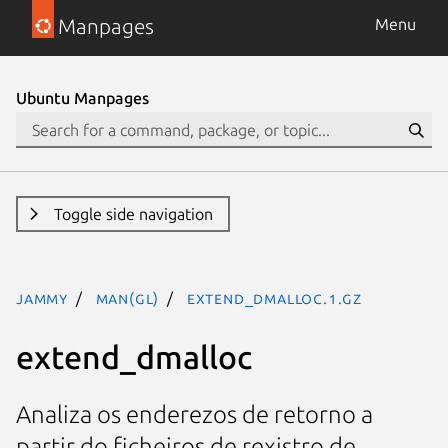
Manpages
Menu
Ubuntu Manpages
Toggle side navigation
jammy
man(gl)
extend_dmalloc.1.gz
extend_dmalloc
Analiza os enderezos de retorno a
partir do ficheiros de rexistro de