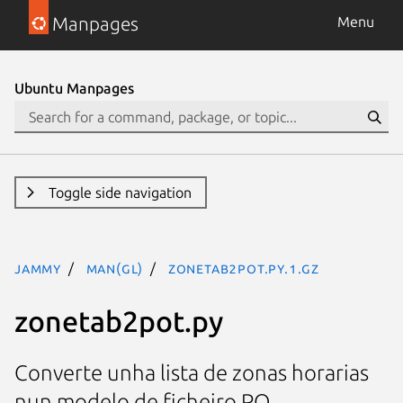
Manpages
Menu
Ubuntu Manpages
Toggle side navigation
jammy
man(gl)
zonetab2pot.py.1.gz
zonetab2pot.py
Converte unha lista de zonas horarias
nun modelo de ficheiro PO.