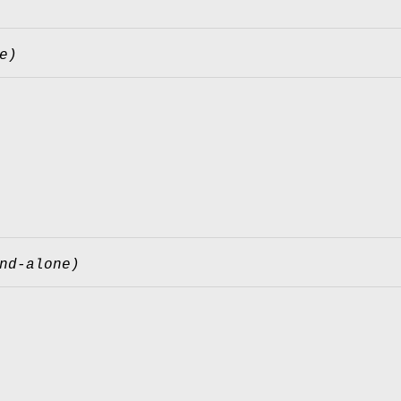
e)
nd-alone)