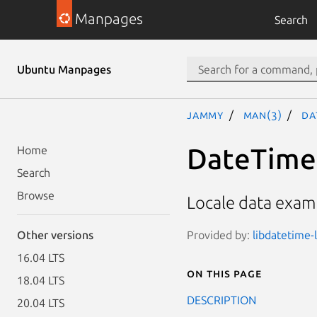
Manpages
Search
Ubuntu Manpages
jammy
man(3)
Da
DateTime:
Home
Search
Browse
Locale data examp
Provided by:
libdatetime-l
Other versions
16.04 LTS
On this page
18.04 LTS
DESCRIPTION
20.04 LTS