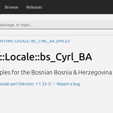
Browse
Releases
teTime::Locale::bs_Cyrl_BA.3pm.gz
:Locale::bs_Cyrl_BA
les for the Bosnian Bosnia & Herzegovina Cy
ocale-perl (Version: 1:1.33-1)
Report a bug