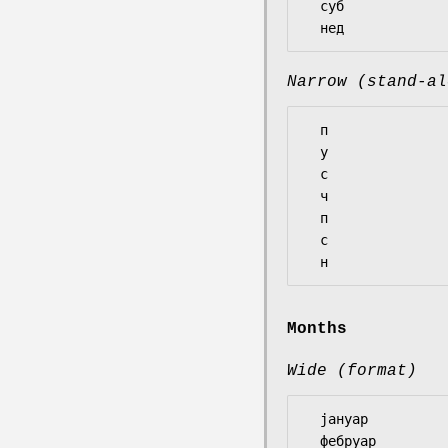
  суб

Narrow (stand-al
  п

  у

  с

  ч

  п

  с

Months
Wide (format)
  јануар

  фебруар
