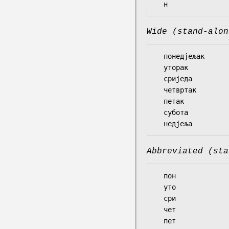
Wide (stand-alon
  понедјељак

  уторак

  сриједа

  четвртак

  петак

  субота

Abbreviated (sta
  пон

  уто

  сри

  чет

  пет
