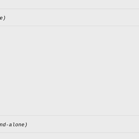
e)
nd-alone)