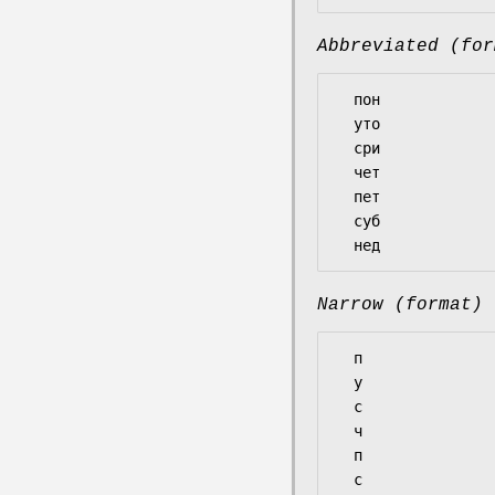
Abbreviated (for
  пон

  уто

  сри

  чет

  пет

  суб

Narrow (format)
  п

  у

  с

  ч

  п

  с
