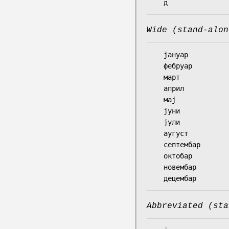
Wide (stand-alon
  јануар

  фебруар

  март

  април

  мај

  јуни

  јули

  аугуст

  септембар

  октобар

  новембар

Abbreviated (sta