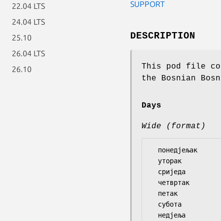
SUPPORT
22.04 LTS
24.04 LTS
DESCRIPTION
25.10
26.04 LTS
This pod file co
26.10
the Bosnian Bosn
Days
Wide (format)
  понедјељак

  уторак

  сриједа

  четвртак

  петак

  субота
