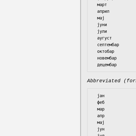
  март

  април

  мај

  јуни

  јули

  аугуст

  септембар

  октобар

  новембар

Abbreviated (for
  јан

  феб

  мар

  апр

  мај

  јун

  јул
