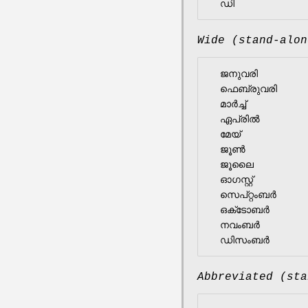
Wide (stand-alon
  ജനുവരി

  ഫെബ്രുവരി

  മാർച്ച്

  ഏപ്രിൽ

  മേയ്

  ജൂൺ

  ജൂലൈ

  ഓഗസ്റ്റ്

  സെപ്റ്റംബർ

  ഒക്‌ടോബർ

  നവംബർ

Abbreviated (sta