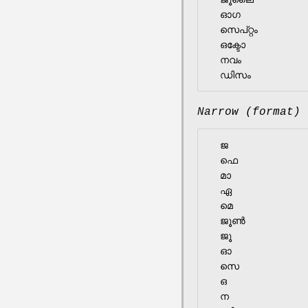
  ഓഗ

  സെപ്റ്റം

  ഒക്ടോ

  നവം

Narrow (format)
  ജ

  ഫെ

  മാ

  ഏ

  മെ

  ജൂൺ

  ജൂ

  ഓ

  സെ

  ഒ

  ന
