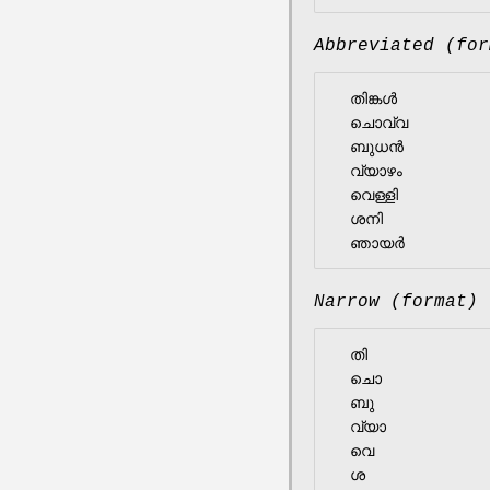
Abbreviated (for
  തിങ്കൾ

  ചൊവ്വ

  ബുധൻ

  വ്യാഴം

  വെള്ളി

  ശനി

Narrow (format)
  തി

  ചൊ

  ബു

  വ്യാ

  വെ

  ശ
