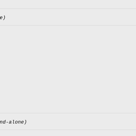
e)
nd-alone)