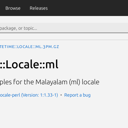
Browse
Releases
teTime::Locale::ml.3pm.gz
:Locale::ml
les for the Malayalam (ml) locale
ocale-perl (Version: 1:1.33-1)
Report a bug