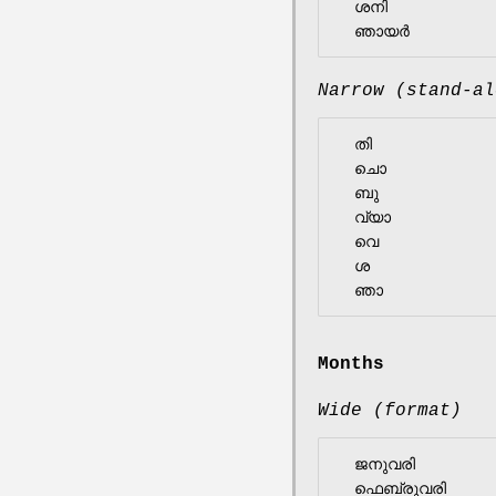
  ശനി

Narrow (stand-al
  തി

  ചൊ

  ബു

  വ്യാ

  വെ

  ശ

Months
Wide (format)
  ജനുവരി

  ഫെബ്രുവരി
