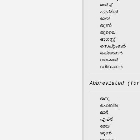
  മാർച്ച്

  ഏപ്രിൽ

  മേയ്

  ജൂൺ

  ജൂലൈ

  ഓഗസ്റ്റ്

  സെപ്റ്റംബർ

  ഒക്‌ടോബർ

  നവംബർ

Abbreviated (for
  ജനു

  ഫെബ്രു

  മാർ

  ഏപ്രി

  മേയ്

  ജൂൺ

  ജൂലൈ
