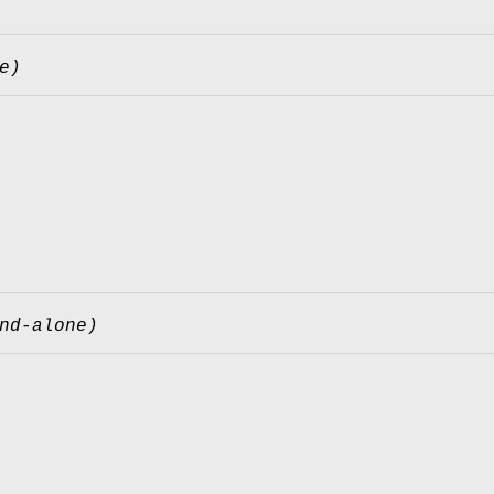
e)
nd-alone)