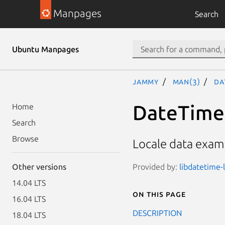
Manpages
Search
Ubuntu Manpages
jammy
man(3)
Da
DateTime:
Home
Search
Browse
Locale data examp
Provided by:
libdatetime-l
Other versions
14.04 LTS
On this page
16.04 LTS
DESCRIPTION
18.04 LTS