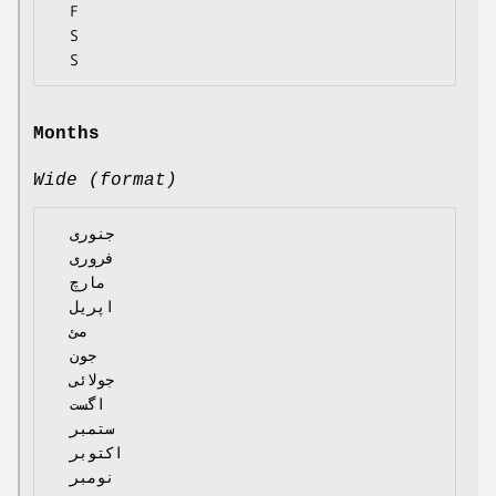
  F

  S

Months
Wide (format)
  جنوری

  فروری

  مارچ

  اپریل

  مئ

  جون

  جولائی

  اگست

  ستمبر

  اکتوبر

  نومبر
