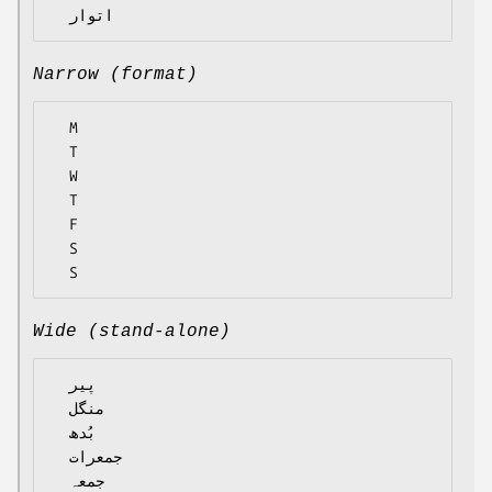
Narrow (format)
  M

  T

  W

  T

  F

  S

Wide (stand-alone)
  پیر

  منگل

  بُدھ

  جمعرات

  جمعہ
