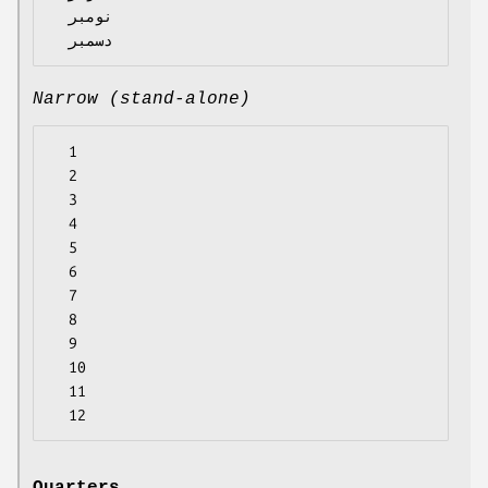
  نومبر

Narrow (stand-alone)
  1

  2

  3

  4

  5

  6

  7

  8

  9

  10

  11
