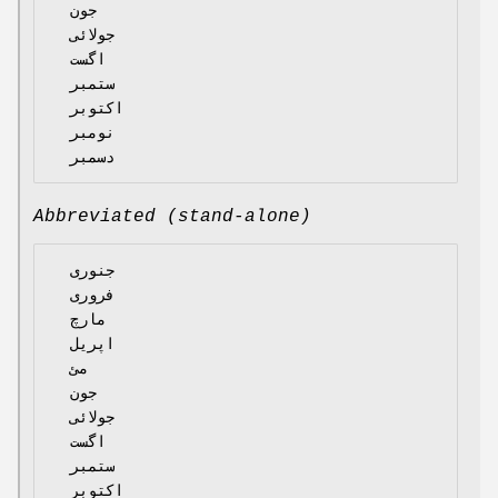
  جون

  جولائی

  اگست

  ستمبر

  اکتوبر

  نومبر

Abbreviated (stand-alone)
  جنوری

  فروری

  مارچ

  اپریل

  مئ

  جون

  جولائی

  اگست

  ستمبر

  اکتوبر
