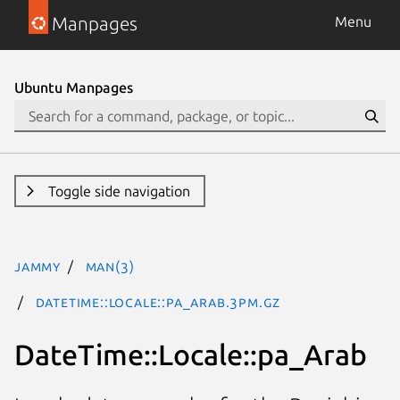
Manpages
Menu
Ubuntu Manpages
Toggle side navigation
jammy
man(3)
DateTime::Locale::pa_Arab.3pm.gz
DateTime::Locale::pa_Arab