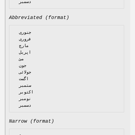
Abbreviated (format)
  جنوری

  فروری

  مارچ

  اپریل

  مئ

  جون

  جولائی

  اگست

  ستمبر

  اکتوبر

  نومبر

Narrow (format)