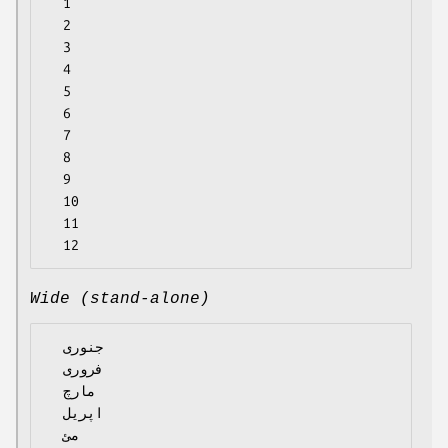
  1

  2

  3

  4

  5

  6

  7

  8

  9

  10

  11

Wide (stand-alone)
  جنوری

  فروری

  مارچ

  اپریل

  مئ
