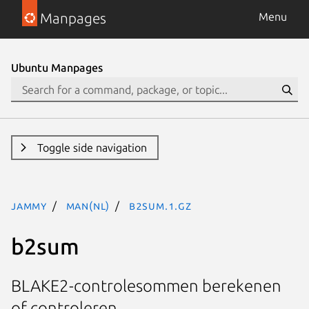
Manpages
Menu
Ubuntu Manpages
Toggle side navigation
jammy
man(nl)
b2sum.1.gz
b2sum
BLAKE2-controlesommen berekenen
of controleren