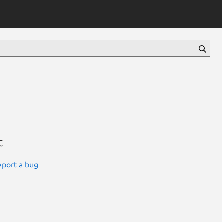
t
eport a bug