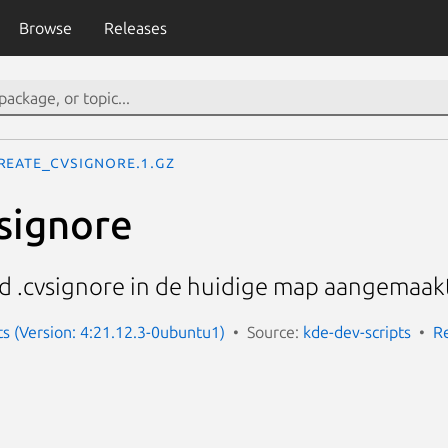
Browse
Releases
reate_cvsignore.1.gz
signore
d .cvsignore in de huidige map aangemaak
ts (Version: 4:21.12.3-0ubuntu1)
Source:
kde-dev-scripts
R