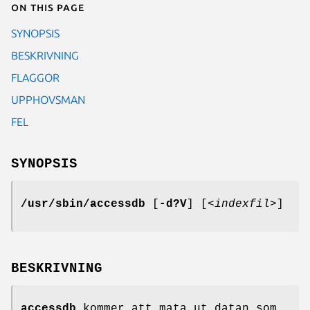
On this page
SYNOPSIS
BESKRIVNING
FLAGGOR
UPPHOVSMAN
FEL
SYNOPSIS
/usr/sbin/accessdb
[
-d?V
] [
<indexfil>
]
BESKRIVNING
accessdb
kommer att mata ut datan som