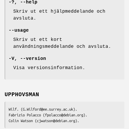
-?
,
--help
Skriv ut ett hjälpmeddelande och
avsluta.
--usage
Skriv ut ett kort
användningsmeddelande och avsluta.
-V
,
--version
Visa versionsinformation.
UPPHOVSMAN
Wilf. (G.Wilford@ee.surrey.ac.uk).

Fabrizio Polacco (fpolacco@debian.org).

Colin Watson (cjwatson@debian.org).