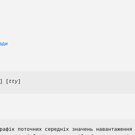
вади
] [
tty
]
рафік поточних середніх значень навантаження