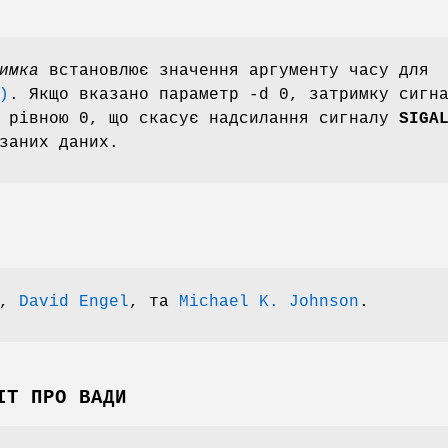
имка
встановлює значення аргументу часу для
)
. Якщо вказано параметр -d 0, затримку сигн
о рівною 0, що скасує надсилання сигналу
SIGA
заних даних.
r,
David Engel
, та
Michael K. Johnson
.
ІТ ПРО ВАДИ