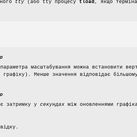
аного
tty
(або tty процесу
tload
, якщо термін
о
 параметра масштабування можна встановити вер
а графіку). Менше значення відповідає більшом
о
ає затримку у
секундах
між оновленнями графік
овідку.