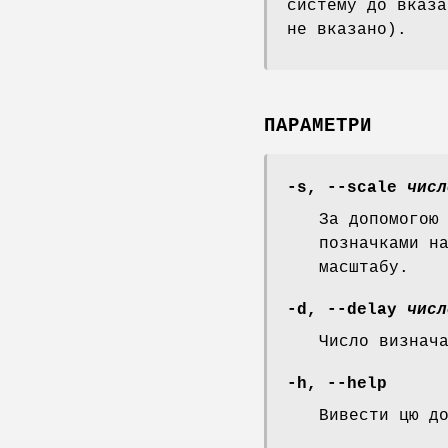
систему до вказ
не вказано).
ПАРАМЕТРИ
-s
,
--scale
числ
За допомогою
позначками н
масштабу.
-d
,
--delay
числ
Число визнач
-h
,
--help
Вивести цю д