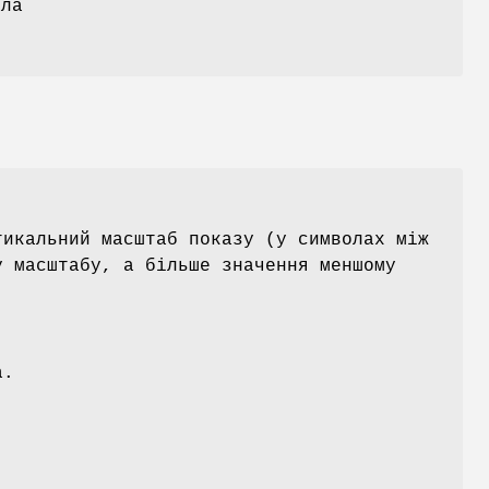
ала
тикальний масштаб показу (у символах між
у масштабу, а більше значення меншому
а.